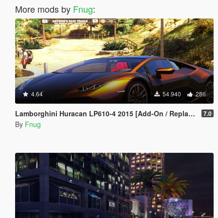
More mods by
Fnug
:
4.64
54.940
286
Lamborghini Huracan LP610-4 2015 [Add-On / Replace | Wipers | Template]
7.0
By
Fnug