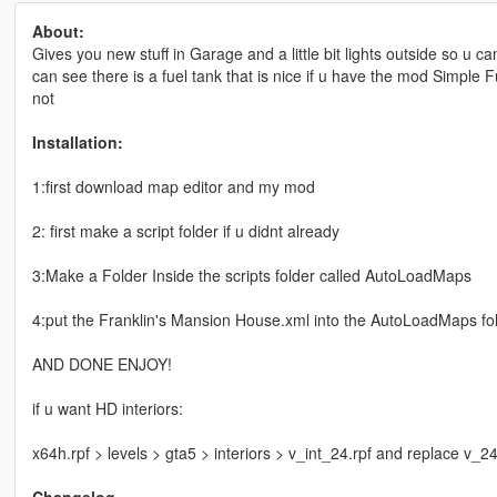
About:
Gives you new stuff in Garage and a little bit lights outside so u 
can see there is a fuel tank that is nice if u have the mod Simple F
not
Installation:
1:first download map editor and my mod
2: first make a script folder if u didnt already
3:Make a Folder Inside the scripts folder called AutoLoadMaps
4:put the Franklin's Mansion House.xml into the AutoLoadMaps fo
AND DONE ENJOY!
if u want HD interiors:
x64h.rpf > levels > gta5 > interiors > v_int_24.rpf and replace v_2