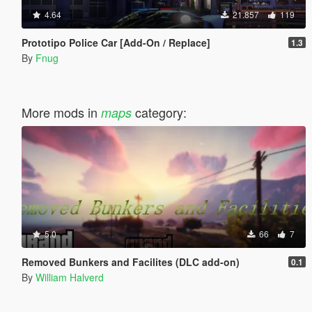
4.64
21.857
119
Prototipo Police Car [Add-On / Replace]
1.3
By
Fnug
More mods in
category:
maps
5.0
66
7
Removed Bunkers and Facilites (DLC add-on)
0.1
By
William Halverd