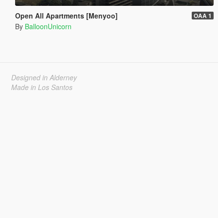
Open All Apartments [Menyoo]
OAA 1
By
BalloonUnicorn
Designed in Alderney
Made in Los Santos