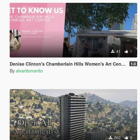
41
1
Denise Clinton's Chamberlain Hills Women's Art Center
1.0
By
alvaritomarito
260
3