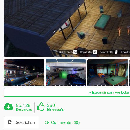
Expandir para ver todas
85.128
360
Descargas
Me gusta's
Description
Comments (39)