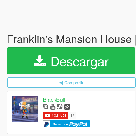
Franklin's Mansion House
Descargar
Compartir
BlackBull
Donar con