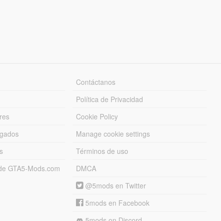
Contáctanos
Política de Privacidad
res
Cookie Policy
rgados
Manage cookie settings
s
Términos de uso
s de GTA5-Mods.com
DMCA
@5mods en Twitter
5mods en Facebook
5mods on Discord