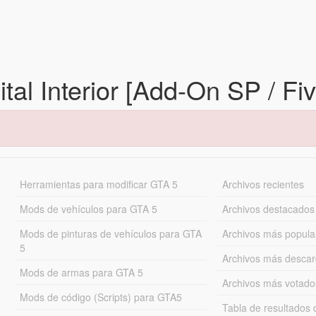
al Interior [Add-On SP / F
Herramientas para modificar GTA 5
Archivos recientes
Mods de vehículos para GTA 5
Archivos destacados
Mods de pinturas de vehículos para GTA
Archivos más popula
5
Archivos más desca
Mods de armas para GTA 5
Archivos más votado
Mods de código (Scripts) para GTA5
Tabla de resultado