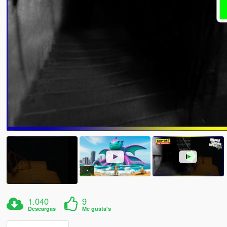
1.040
9
Descargas
Me gusta's