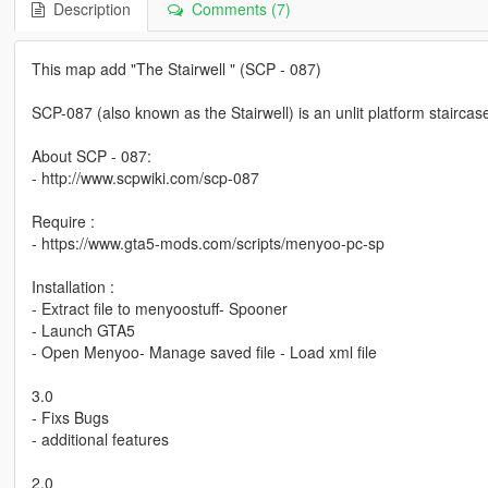
Description
Comments (7)
This map add "The Stairwell " (SCP - 087)
SCP-087 (also known as the Stairwell) is an unlit platform staircas
About SCP - 087:
- http://www.scpwiki.com/scp-087
Require :
- https://www.gta5-mods.com/scripts/menyoo-pc-sp
Installation :
- Extract file to menyoostuff- Spooner
- Launch GTA5
- Open Menyoo- Manage saved file - Load xml file
3.0
- Fixs Bugs
- additional features
2.0