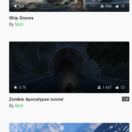
5.0
556
12
Ship Graves
By
Mo5
3.75
1.437
12
Zombie Apocalypse tunnel
1.0
By
Mo5