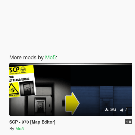
More mods by
Mo5
:
354
3
SCP - 970 [Map Editor]
1.0
By
Mo5