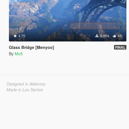
4.75
6.964
41
Glass Bridge [Menyoo]
FINAL
By
Mo5
Designed in Alderney
Made in Los Santos