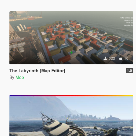
623
10
The Labyrinth [Map Editor]
1.0
By
Mo5