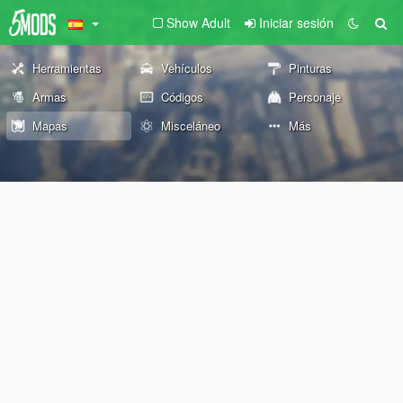
Show Adult
Iniciar sesión
Herramientas
Vehículos
Pinturas
Armas
Códigos
Personaje
Mapas
Misceláneo
Más