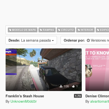
MODELO DE MAPA
RAMPAS
CIRCUITO
INTERIOR
EDIFIC
Desde:
La semana pasada
Ordenar por:
Versiones r
106
1
Franklin's Stash House
Denise Clinton's Ch
1.73
By
UnknownM0dd3r
By
alvaritomari