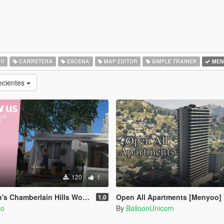
IO
CARRETERA
ESCENA
MAP EDITOR
SIMPLE TRAINER
MEN
ecientes
120
1
amberlain Hills Women's Art Center
Open All Apartments [Menyoo]
1.0
to
By
BalloonUnicorn