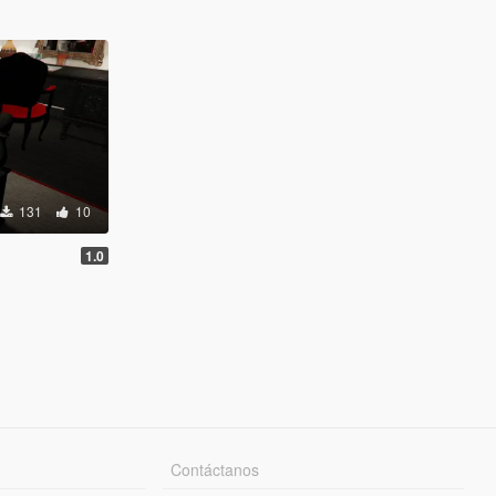
131
10
1.0
Contáctanos