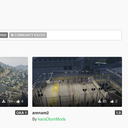
YOO
COMMUNITY RACES
761
6
85
2
arenam2
OAA 1
1.0
By
karaOlumMods