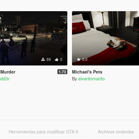
69
0
5.0
 Murder
Michael's Pets
1.73
dd3r
By
alvaritomarito
Herramientas para modificar GTA 5
Archivos recientes