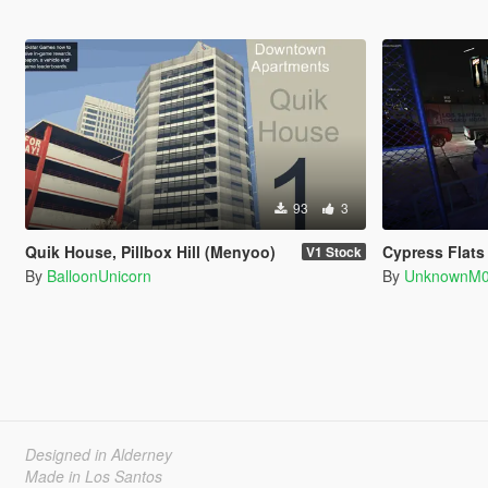
93
3
Quik House, Pillbox Hill (Menyoo)
Cypress Flats
V1 Stock
By
BalloonUnicorn
By
UnknownM0
Designed in Alderney
Made in Los Santos