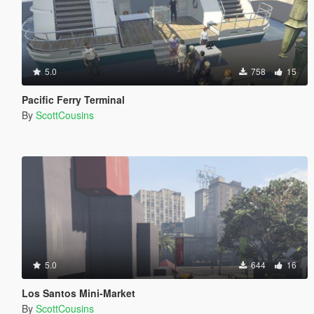
5.0
758
15
Pacific Ferry Terminal
By
ScottCousins
5.0
644
16
Los Santos Mini-Market
By
ScottCousins