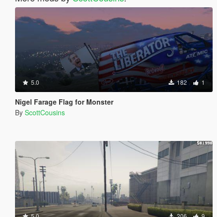
5.0
182
1
Nigel Farage Flag for Monster
By
ScottCousins
5.0
206
9