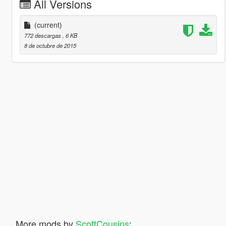
All Versions
(current)
772 descargas
, 6 KB
8 de octubre de 2015
More mods by
ScottCousins
: