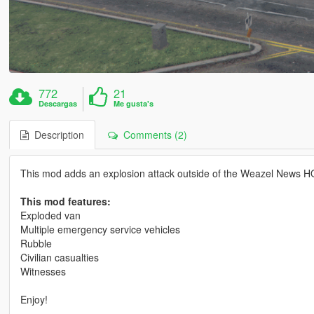
772
21
Descargas
Me gusta's
Description
Comments (2)
This mod adds an explosion attack outside of the Weazel News H
This mod features:
Exploded van
Multiple emergency service vehicles
Rubble
Civilian casualties
Witnesses
Enjoy!
.