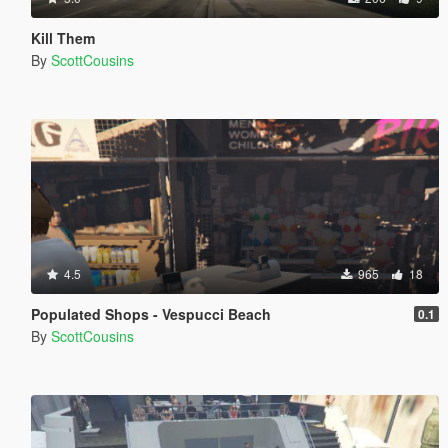
Kill Them
By
ScottCousins
4.5
965
18
Populated Shops - Vespucci Beach
0.1
By
ScottCousins