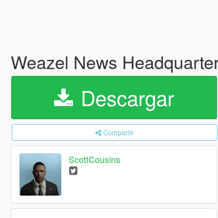
Weazel News Headquarter
Descargar
Compartir
ScottCousins