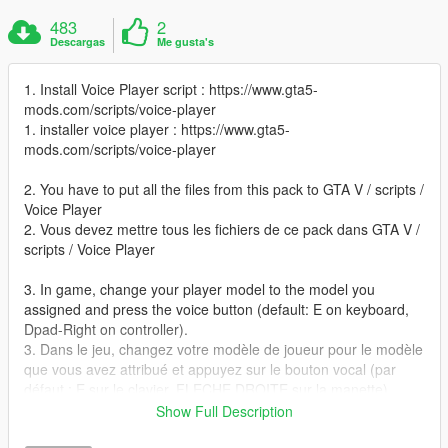
483
2
Descargas
Me gusta's
1. Install Voice Player script : https://www.gta5-
mods.com/scripts/voice-player
1. installer voice player : https://www.gta5-
mods.com/scripts/voice-player
2. You have to put all the files from this pack to GTA V / scripts /
Voice Player
2. Vous devez mettre tous les fichiers de ce pack dans GTA V /
scripts / Voice Player
3. In game, change your player model to the model you
assigned and press the voice button (default: E on keyboard,
Dpad-Right on controller).
3. Dans le jeu, changez votre modèle de joueur pour le modèle
que vous avez attribué et appuyez sur le bouton vocal (par
défaut : E sur le clavier, FLECHE DROITE sur la manette).
Show Full Description
si vous n'y arriver pas, laissez un commentaire je vous aiderez