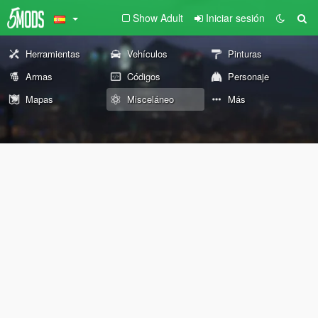
Show Adult
Iniciar sesión
Herramientas
Vehículos
Pinturas
Armas
Códigos
Personaje
Mapas
Misceláneo
Más