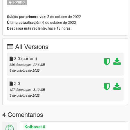
du mieux que je peut.
SONIDO
si beaucoup de personne me demande de l'aide, je ferait une
3 de octubre de 2022
Subido por primera vez:
vidéos expliquant du début a la fin comment le faire
6 de octubre de 2022
Última actualización:
fonctionner.
hace 13 horas
Descarga más reciente:
merciiii!!
thank youuu!!!
All Versions
version 3.0
in version 3.0 i added more deadpool voices
3.0
(current)
dans la version 3.0 j'ai ajouter plus de voix de deadpool
356 descargas
, 27,6 MB
6 de octubre de 2022
2.0
127 descargas
, 8,12 MB
3 de octubre de 2022
4 Comentarios
Kolbasa10