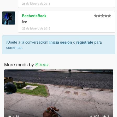
28 de febrero de 2018
BeeberIsBack
fire
28 de febrero de 2018
¡Únete a la conversación!
Inicia sesión
o
regístrate
para
comentar.
More mods by
Streaz
:
4.88
603
3