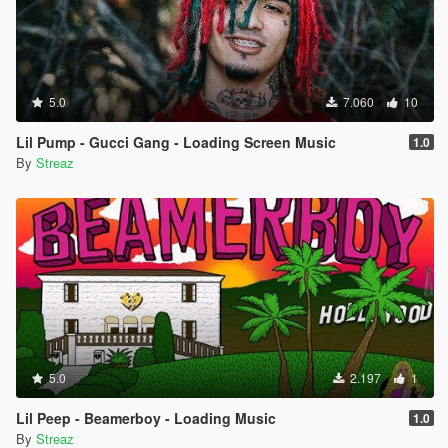
5.0
7.060
10
Lil Pump - Gucci Gang - Loading Screen Music
1.0
By
Streaz
5.0
2.197
1
Lil Peep - Beamerboy - Loading Music
1.0
By
Streaz