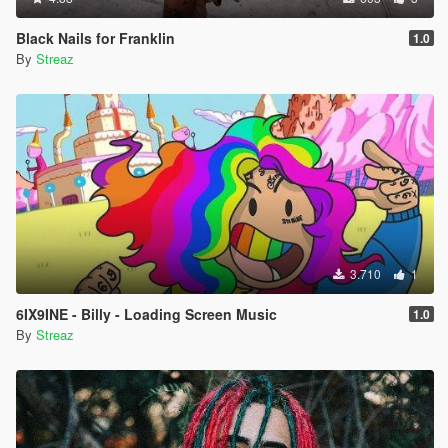
Black Nails for Franklin
1.0
By
Streaz
3.710
1
6IX9INE - Billy - Loading Screen Music
1.0
By
Streaz