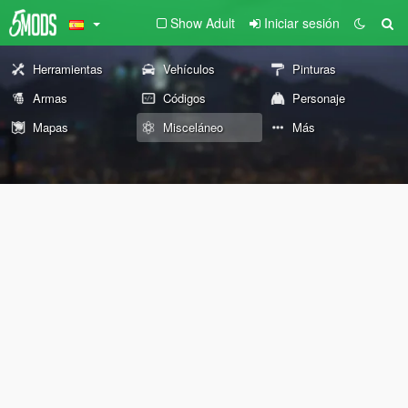
Show Adult
Iniciar sesión
Herramientas
Vehículos
Pinturas
Armas
Códigos
Personaje
Mapas
Misceláneo
Más