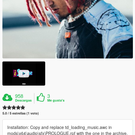
958
3
Descargas
Me gusta's
5.0 / 5 estrellas (1 voto)
Installation: Copy and replace td_loading_music.awc in
mods\x64\audio\sfx\PROLOGUE.rpf with the one in the archive.