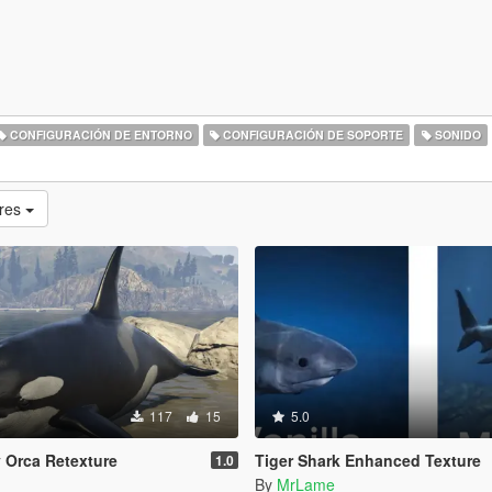
CONFIGURACIÓN DE ENTORNO
CONFIGURACIÓN DE SOPORTE
SONIDO
res
117
15
5.0
y Orca Retexture
Tiger Shark Enhanced Texture
1.0
n
By
MrLame