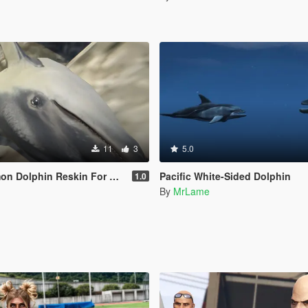
11
3
5.0
olphin Reskin For Dolphin
Pacific White-Sided Dolphin
1.0
n
By
MrLame