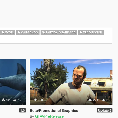
MÓVIL
CARGANDO
PARTIDA GUARDADA
TRADUCCIÓN
92
12
5.0
271
6
Beta/Promotional Graphics
1.0
Update 2
By
GTAVPreRelease