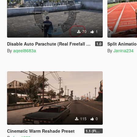
70
1
Disable Auto Parachute (Real Freefall Fix)
Split Animati
1.0
By
aqeel8683a
By
Janina234
115
0
Cinematic Warm Reshade Preset
1.1 (Final)