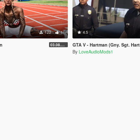
122
1
4.5
on
GTA V - Hartman (Gny. Sgt. Hartman
03.08.2026
By
LoveAudioMods1