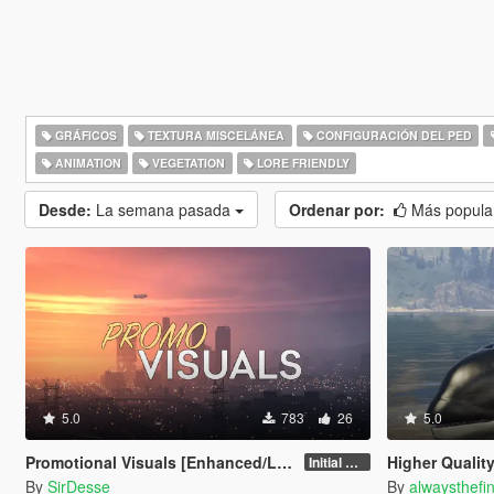
GRÁFICOS
TEXTURA MISCELÁNEA
CONFIGURACIÓN DEL PED
ANIMATION
VEGETATION
LORE FRIENDLY
Desde:
La semana pasada
Ordenar por:
Más popula
5.0
783
26
5.0
Promotional Visuals [Enhanced/Legacy]
Higher Qualit
Initial Release
By
SirDesse
By
alwaysthefi