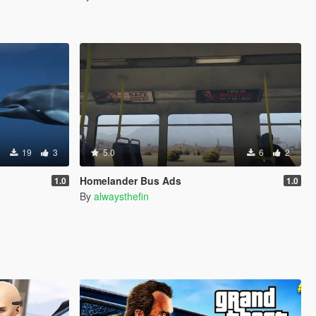
19
3
5.0
6
2
Homelander Bus Ads
1.0
1.0
By
alwaysthefin