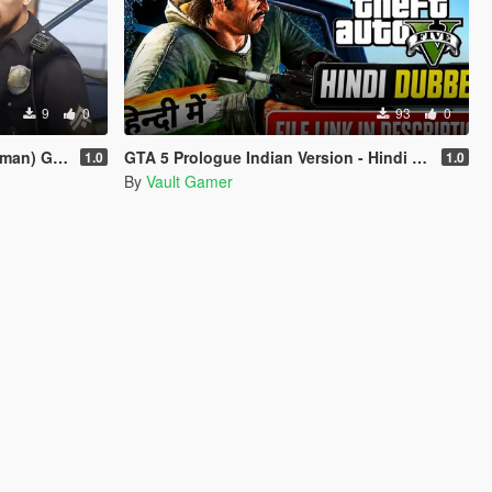
9
0
93
0
) German
GTA 5 Prologue Indian Version - Hindi Dubbed
1.0
1.0
By
Vault Gamer