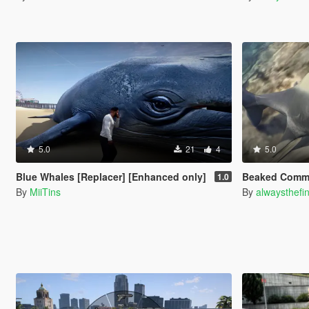
5.0
21
4
5.0
Blue Whales [Replacer] [Enhanced only]
Beaked Common D
1.0
By
MiiTins
By
alwaysthefi