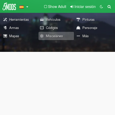
Show Adult
Iniciar sesión
Herramientas
Vehículos
Pinturas
Armas
Códigos
Personaje
Mapas
Misceláneo
Más