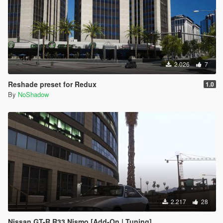
2.026
7
Reshade preset for Redux
1.0
By
NoShadow
2.217
28
Nissan GT-R R33 Nismo [Add-On | Tuning]