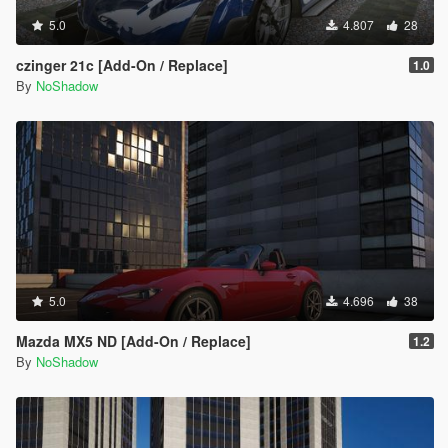
5.0
4.807
28
czinger 21c [Add-On / Replace]
1.0
By
NoShadow
5.0
4.696
38
Mazda MX5 ND [Add-On / Replace]
1.2
By
NoShadow