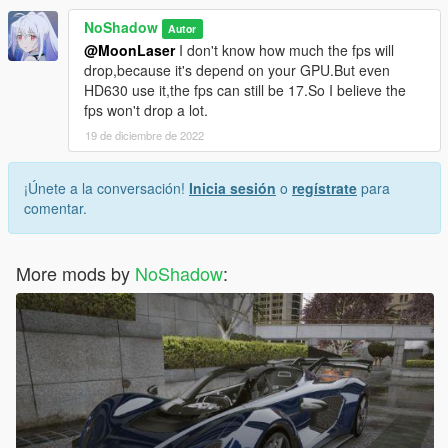
NoShadow
Autor
@MoonLaser
I don't know how much the fps will
drop,because it's depend on your GPU.But even
HD630 use it,the fps can still be 17.So I believe the
fps won't drop a lot.
19 de diciembre de 2022
¡Únete a la conversación!
Inicia sesión
o
regístrate
para
comentar.
More mods by
NoShadow
: