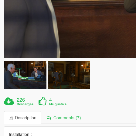
226
4
Descargas
Me gusta's
Description
Comments (7)
Installation :