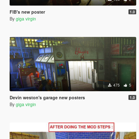
FIB's new poster
1.0
By
giga virgin
475
5
Devin weston's garage new posters
1.0
By
giga virgin