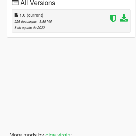
All Versions
1.0
(current)
226 descargas
, 8,88 MB
8 de agosto de 2022
More mods by
giga virgin
: