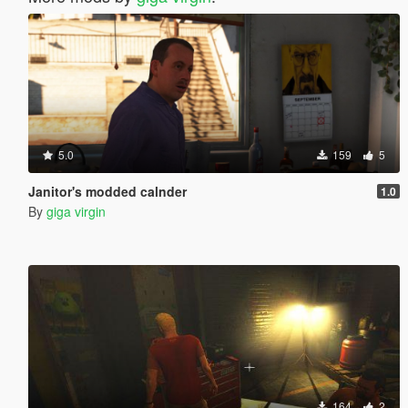
5.0
159
5
Janitor's modded calnder
1.0
By
giga virgin
164
2