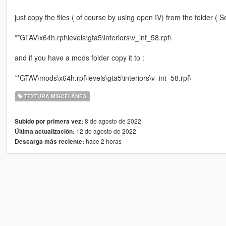
just copy the files ( of course by using open IV) from the folder ( S
**GTAV\x64h.rpf\levels\gta5\interiors\v_int_58.rpf\
and if you have a mods folder copy it to :
**GTAV\mods\x64h.rpf\levels\gta5\interiors\v_int_58.rpf\
TEXTURA MISCELÁNEA
8 de agosto de 2022
Subido por primera vez:
12 de agosto de 2022
Última actualización:
hace 2 horas
Descarga más reciente: