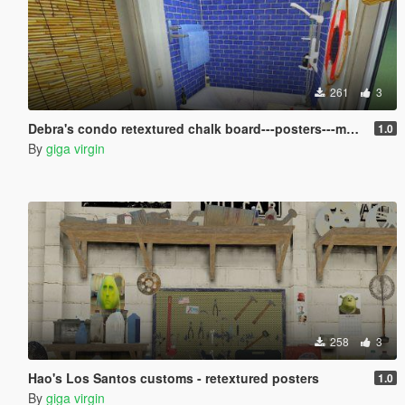
261
3
Debra's condo retextured chalk board---posters---magazines
1.0
By
giga virgin
258
3
Hao's Los Santos customs - retextured posters
1.0
By
giga virgin