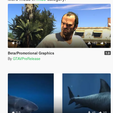
5.0
163
5
Beta/Promotional Graphics
1.0
By
GTAVPreRelease
5.0
45
10