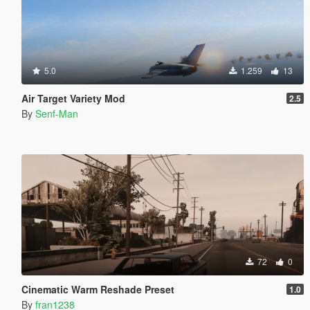
5.0
1.259
13
Air Target Variety Mod
2.5
By
Senf-Man
72
0
Cinematic Warm Reshade Preset
1.0
By
fran1238