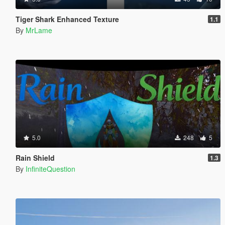
Tiger Shark Enhanced Texture
1.1
By
MrLame
5.0
248
5
Rain Shield
1.3
By
InfiniteQuestion