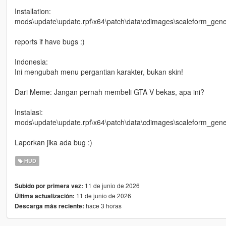
Installation:
mods\update\update.rpf\x64\patch\data\cdimages\scaleform_gener
reports if have bugs :)
Indonesia:
Ini mengubah menu pergantian karakter, bukan skin!
Dari Meme: Jangan pernah membeli GTA V bekas, apa ini?
Instalasi:
mods\update\update.rpf\x64\patch\data\cdimages\scaleform_gener
Laporkan jika ada bug :)
HUD
11 de junio de 2026
Subido por primera vez:
11 de junio de 2026
Última actualización:
hace 3 horas
Descarga más reciente: