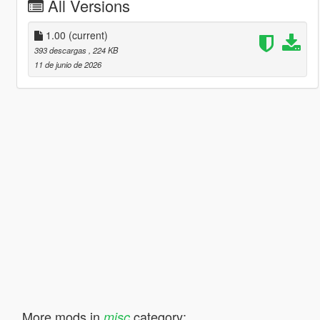
All Versions
1.00
(current)
393 descargas
, 224 KB
11 de junio de 2026
More mods in
category:
misc