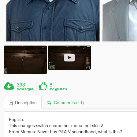
393
8
Descargas
Me gusta's
Description
Comments (11)
English:
This changes switch characther menu, not skins!
From Memes: Never buy GTA V secondhand, what is this?