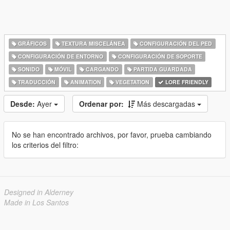
GRÁFICOS
TEXTURA MISCELÁNEA
CONFIGURACIÓN DEL PED
CONFIGURACIÓN DE ENTORNO
CONFIGURACIÓN DE SOPORTE
SONIDO
MÓVIL
CARGANDO
PARTIDA GUARDADA
TRADUCCIÓN
ANIMATION
VEGETATION
LORE FRIENDLY
Desde:
Ayer
Ordenar por:
Más descargadas
No se han encontrado archivos, por favor, prueba cambiando
los criterios del filtro:
Designed in Alderney
Made in Los Santos