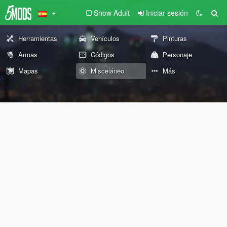
Show Adult
Iniciar sesión
Herramientas
Vehículos
Pinturas
Armas
Códigos
Personaje
Mapas
Misceláneo
Más