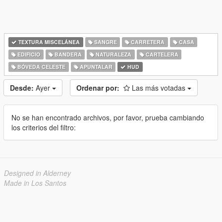
TEXTURA MISCELÁNEA
SANGRE
CARRETERA
CASA
EDIFICIO
BANDERA
NATURALEZA
CARTELERA
BÓVEDA CELESTE
APUNTALAR
HUD
Desde:
Ayer
Ordenar por:
Las más votadas
No se han encontrado archivos, por favor, prueba cambiando
los criterios del filtro:
Designed in Alderney
Made in Los Santos