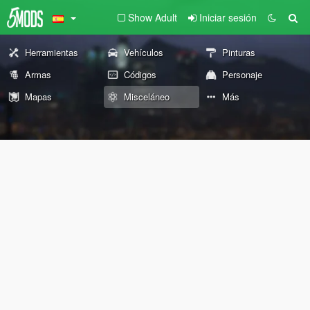
Show Adult
Iniciar sesión
Herramientas
Vehículos
Pinturas
Armas
Códigos
Personaje
Mapas
Misceláneo
Más