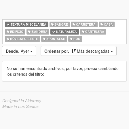
TEXTURA MISCELÁNEA
SANGRE
CARRETERA
CASA
EDIFICIO
BANDERA
NATURALEZA
CARTELERA
BÓVEDA CELESTE
APUNTALAR
HUD
Desde:
Ayer
Ordenar por:
Más descargadas
No se han encontrado archivos, por favor, prueba cambiando
los criterios del filtro:
Designed in Alderney
Made in Los Santos