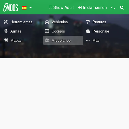
Show Adult
Iniciar sesión
Herramientas
Vehículos
Pinturas
Armas
Códigos
Personaje
Mapas
Misceláneo
Más