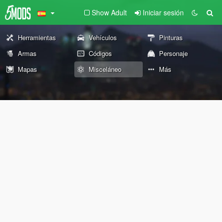
Show Adult
Iniciar sesión
Herramientas
Vehículos
Pinturas
Armas
Códigos
Personaje
Mapas
Misceláneo
Más