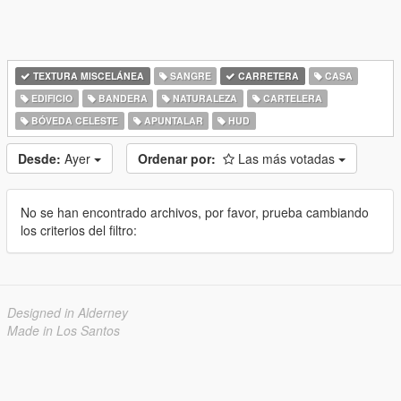
TEXTURA MISCELÁNEA
SANGRE
CARRETERA
CASA
EDIFICIO
BANDERA
NATURALEZA
CARTELERA
BÓVEDA CELESTE
APUNTALAR
HUD
Desde:
Ayer
Ordenar por:
Las más votadas
No se han encontrado archivos, por favor, prueba cambiando
los criterios del filtro:
Designed in Alderney
Made in Los Santos