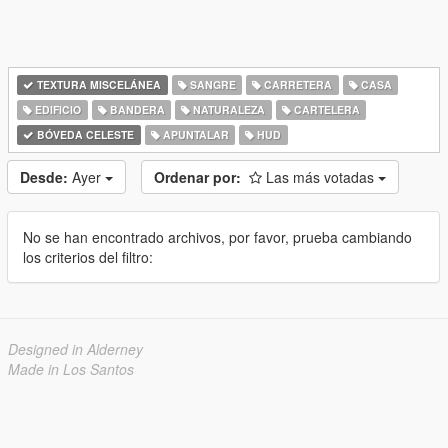
TEXTURA MISCELÁNEA
SANGRE
CARRETERA
CASA
EDIFICIO
BANDERA
NATURALEZA
CARTELERA
BÓVEDA CELESTE
APUNTALAR
HUD
Desde:
Ayer
Ordenar por:
Las más votadas
No se han encontrado archivos, por favor, prueba cambiando
los criterios del filtro:
Designed in Alderney
Made in Los Santos