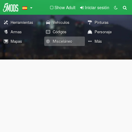
Show Adult
Iniciar sesión
Herramientas
Vehículos
Pinturas
Armas
Códigos
Personaje
Mapas
Misceláneo
Más