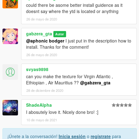
could there be asome better install guidence as it
doesnt say where the ytd is located or anything
26 de mayo de 2020
gabzera_gta
Autor
@aphonic bodger
I just put in the description how to
install. Thanks for the comment!
26 de mayo de 2020
svyas9898
can you make the texture for Virgin Atlantic ,
Ethiopian , Air Mauritius ??
@gabzera_gta
28 de diciembre de 2020
ShadeAlpha
I abosutely love it. Nicely done bro! :]
10 de mayo de 2021
¡Únete a la conversación!
Inicia sesión
o
regístrate
para