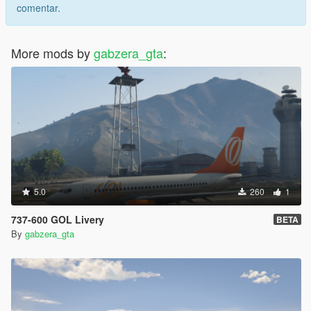
comentar.
More mods by
gabzera_gta
:
5.0
260
1
737-600 GOL Livery
BETA
By
gabzera_gta