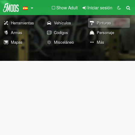
Show Adult
Iniciar sesión
Herramientas
Vehículos
Pinturas
Armas
Códigos
Personaje
Mapas
Misceláneo
Más