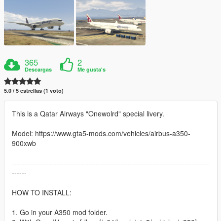
365
2
Descargas
Me gusta's
5.0 / 5 estrellas (1 voto)
This is a Qatar Airways "Onewolrd" special livery.
Model: https://www.gta5-mods.com/vehicles/airbus-a350-
900xwb
--------------------------------------------------------------------------------
------
HOW TO INSTALL:
1. Go in your A350 mod folder.