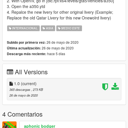
2. With OpenIV, go in [dlc.rpf/x64/levels/gta5/vehicles/a350]
3. Open the a350.ytd
4. Repalce the new livery for other original livery (Example;
Replace the old Qatar Livery for this new Onewolrd livery)
INTERNACIONAL
ASIA
MEDIO ESTE
26 de mayo de 2020
Subido por primera vez:
26 de mayo de 2020
Última actualización:
hace 5 días
Descarga más reciente:
All Versions
1.0
(current)
365 descargas
, 273 KB
26 de mayo de 2020
4 Comentarios
aphonic bodger