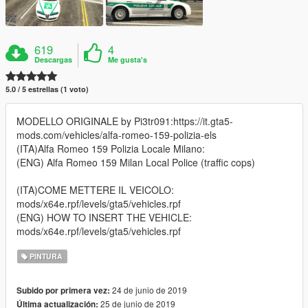
619
4
Descargas
Me gusta's
5.0 / 5 estrellas (1 voto)
MODELLO ORIGINALE by Pi3tr091:https://it.gta5-
mods.com/vehicles/alfa-romeo-159-polizia-els
(ITA)Alfa Romeo 159 Polizia Locale Milano:
(ENG) Alfa Romeo 159 Milan Local Police (traffic cops)
(ITA)COME METTERE IL VEICOLO:
mods/x64e.rpf/levels/gta5/vehicles.rpf
(ENG) HOW TO INSERT THE VEHICLE:
mods/x64e.rpf/levels/gta5/vehicles.rpf
PINTURA
24 de junio de 2019
Subido por primera vez:
25 de junio de 2019
Última actualización: