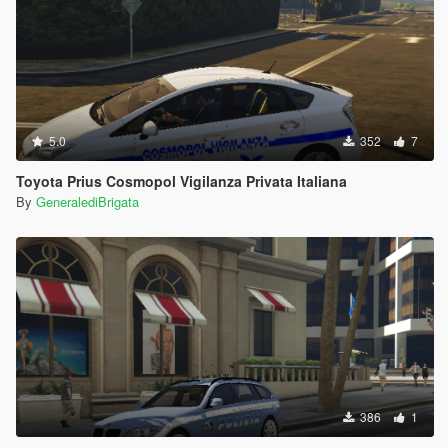
5.0
352
7
Toyota Prius Cosmopol Vigilanza Privata Italiana
By
GeneralediBrigata
386
1