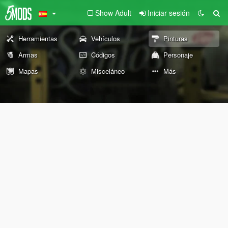
Show Adult
Iniciar sesión
Herramientas
Vehículos
Pinturas
Armas
Códigos
Personaje
Mapas
Misceláneo
Más