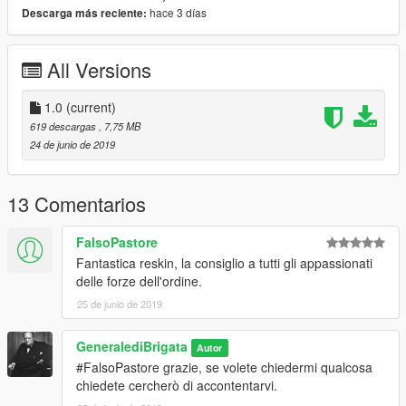
hace 3 días
Descarga más reciente:
All Versions
1.0
(current)
619 descargas
, 7,75 MB
24 de junio de 2019
13 Comentarios
FalsoPastore
Fantastica reskin, la consiglio a tutti gli appassionati
delle forze dell'ordine.
25 de junio de 2019
GeneralediBrigata
Autor
#FalsoPastore grazie, se volete chiedermi qualcosa
chiedete cercherò di accontentarvi.