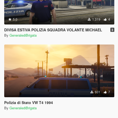
5.0
1.319
4
DIVISA ESTIVA POLIZIA SQUADRA VOLANTE MICHAEL
3
By
GeneralediBrigata
601
7
Polizia di Stato VW T4 1994
By
GeneralediBrigata