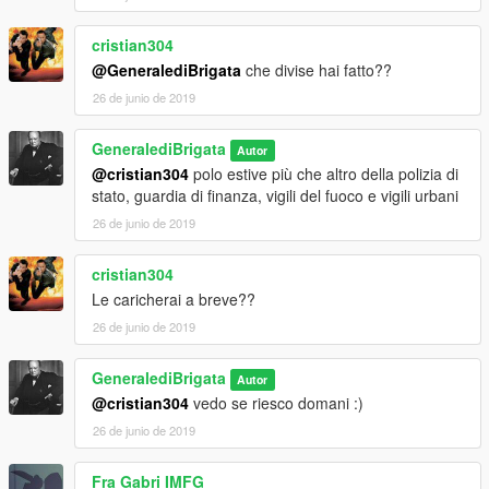
cristian304
@GeneralediBrigata
che divise hai fatto??
26 de junio de 2019
GeneralediBrigata
Autor
@cristian304
polo estive più che altro della polizia di
stato, guardia di finanza, vigili del fuoco e vigili urbani
26 de junio de 2019
cristian304
Le caricherai a breve??
26 de junio de 2019
GeneralediBrigata
Autor
@cristian304
vedo se riesco domani :)
26 de junio de 2019
Fra Gabri IMFG