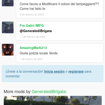
Come faccio a Modificare il colore dei lampeggianti??
Come hai fatto te
9 de febrero de 2020
Fra Gabri IMFG
@GeneralediBrigata
11 de febrero de 2020
AmazingMark213
Giulia polizia locale Verde
1 de marzo de 2020
¡Únete a la conversación!
Inicia sesión
o
regístrate
para
comentar.
More mods by
GeneralediBrigata
: