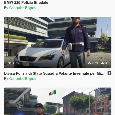
BMW 330 Polizia Stradale
By
GeneralediBrigata
4.75
879
4
Divisa Polizia di Stato Squadra Volante Invernale per Michael
1
By
GeneralediBrigata