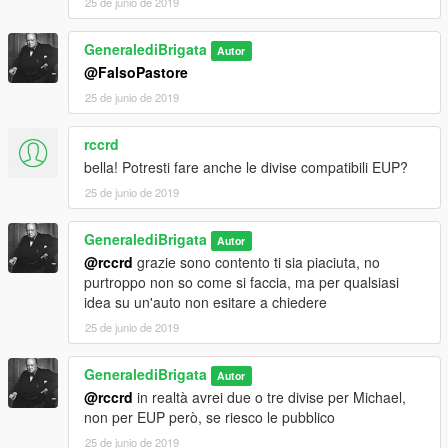
25 de junio de 2019
GeneralediBrigata
Autor
@FalsoPastore
25 de junio de 2019
rccrd
bella! Potresti fare anche le divise compatibili EUP?
25 de junio de 2019
GeneralediBrigata
Autor
@rccrd
grazie sono contento ti sia piaciuta, no
purtroppo non so come si faccia, ma per qualsiasi
idea su un'auto non esitare a chiedere
25 de junio de 2019
GeneralediBrigata
Autor
@rccrd
in realtà avrei due o tre divise per Michael,
non per EUP però, se riesco le pubblico
25 de junio de 2019