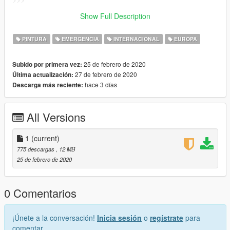
[Eng]GTAV/Mods\update\x64\dlcpacks\patchday19ng\dlc.rpf\x6
Show Full Description
4\levels\gta5\vehicles.rpf\
PINTURA
EMERGENCIA
INTERNACIONAL
EUROPA
25 de febrero de 2020
Subido por primera vez:
27 de febrero de 2020
Última actualización:
hace 3 días
Descarga más reciente:
All Versions
1
(current)
775 descargas
, 12 MB
25 de febrero de 2020
0 Comentarios
¡Únete a la conversación!
Inicia sesión
o
regístrate
para
comentar.