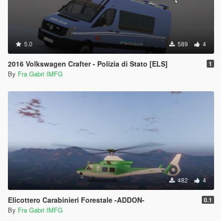
5.0
589
4
2016 Volkswagen Crafter - Polizia di Stato [ELS]
1
By
Fra Gabri IMFG
482
4
Elicottero Carabinieri Forestale -ADDON-
0.1
By
Fra Gabri IMFG