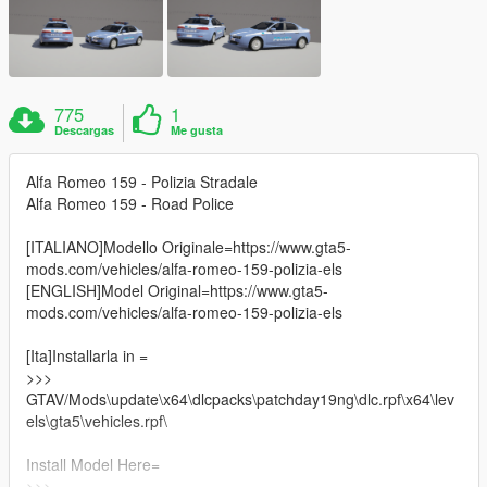
775
1
Descargas
Me gusta
Alfa Romeo 159 - Polizia Stradale
Alfa Romeo 159 - Road Police
[ITALIANO]Modello Originale=https://www.gta5-
mods.com/vehicles/alfa-romeo-159-polizia-els
[ENGLISH]Model Original=https://www.gta5-
mods.com/vehicles/alfa-romeo-159-polizia-els
[Ita]Installarla in =
>>>
GTAV/Mods\update\x64\dlcpacks\patchday19ng\dlc.rpf\x64\lev
els\gta5\vehicles.rpf\
Install Model Here=
>>>