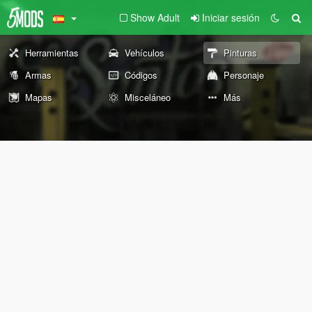
Show Adult
Iniciar sesión
Herramientas
Vehículos
Pinturas
Armas
Códigos
Personaje
Mapas
Misceláneo
Más