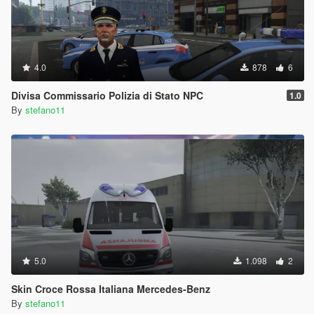
4.0
878
6
Divisa Commissario Polizia di Stato NPC
1.0
By
stefano11
5.0
1.098
2
Skin Croce Rossa Italiana Mercedes-Benz
By
stefano11