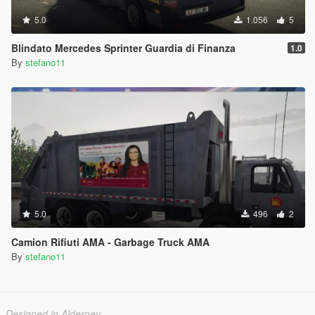
5.0
1.056
5
Blindato Mercedes Sprinter Guardia di Finanza
1.0
By
stefano11
5.0
496
2
Camion Rifiuti AMA - Garbage Truck AMA
By
stefano11
Designed in Alderney