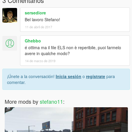
3 Comentarios
sersediore
Bel lavoro Stefano!
11 de abril de 2017
Ghebbo
é ottima ma il file ELS non è reperibile, puoi farmelo
avere in qualche modo?
14 de marzo de 2019
¡Únete a la conversación!
Inicia sesión
o
regístrate
para
comentar.
More mods by
stefano11
: