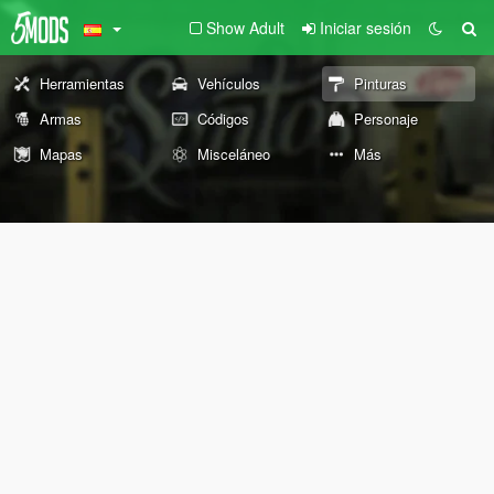
Show Adult
Iniciar sesión
Herramientas
Vehículos
Pinturas
Armas
Códigos
Personaje
Mapas
Misceláneo
Más