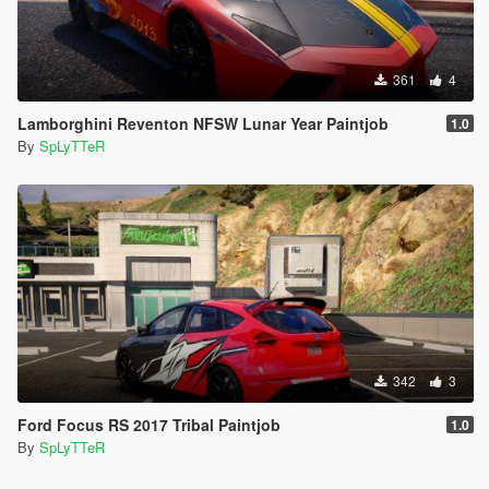
361
4
Lamborghini Reventon NFSW Lunar Year Paintjob
1.0
By
SpLyTTeR
342
3
Ford Focus RS 2017 Tribal Paintjob
1.0
By
SpLyTTeR