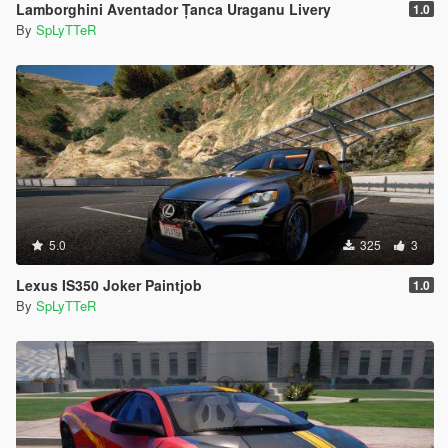
Lamborghini Aventador Țanca Uraganu Livery
1.0
By
SpLyTTeR
5.0
325
3
Lexus IS350 Joker Paintjob
1.0
By
SpLyTTeR