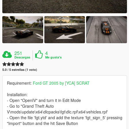
251
4
Descargas
Me gusta's
5.0 / 5 estrellas (1 voto)
Requirement:
Ford GT 2005 by [YCA] SCRAT
Installation:
- Open "OpenIV" and turn it in Edit Mode
- Go to "Grand Theft Auto
V\mods\update\x64\dlcpacks\fgt\dlc.rpf\x64\vehicles.rpf'
- Open the file 'fgt.ytd' and add the texture 'fgt_sign_5' pressing
"Import" button and the hit Save Button