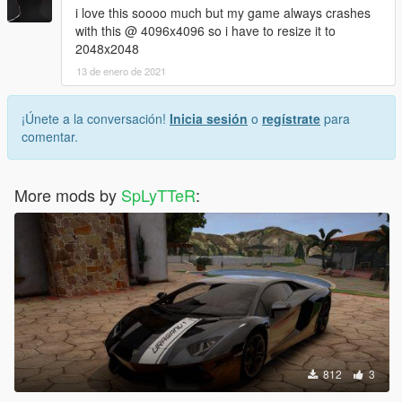
i love this soooo much but my game always crashes
with this @ 4096x4096 so i have to resize it to
2048x2048
13 de enero de 2021
¡Únete a la conversación!
Inicia sesión
o
regístrate
para
comentar.
More mods by
SpLyTTeR
:
812
3