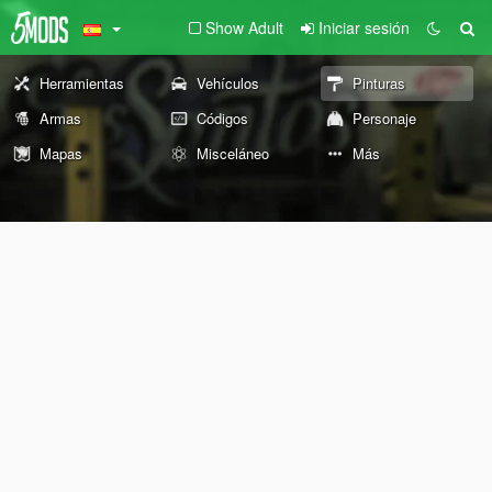
Show Adult
Iniciar sesión
Herramientas
Vehículos
Pinturas
Armas
Códigos
Personaje
Mapas
Misceláneo
Más