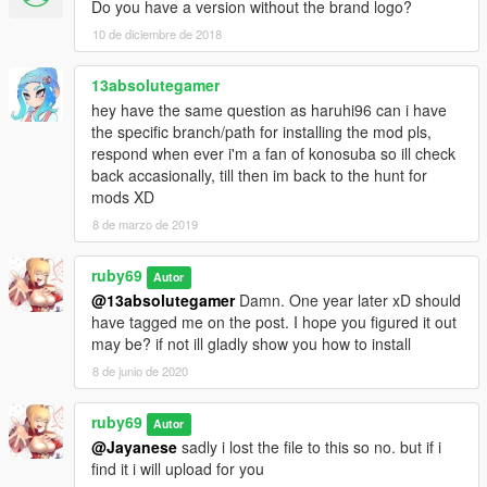
Do you have a version without the brand logo?
10 de diciembre de 2018
13absolutegamer
hey have the same question as haruhi96 can i have
the specific branch/path for installing the mod pls,
respond when ever i'm a fan of konosuba so ill check
back accasionally, till then im back to the hunt for
mods XD
8 de marzo de 2019
ruby69
Autor
@13absolutegamer
Damn. One year later xD should
have tagged me on the post. I hope you figured it out
may be? if not ill gladly show you how to install
8 de junio de 2020
ruby69
Autor
@Jayanese
sadly i lost the file to this so no. but if i
find it i will upload for you