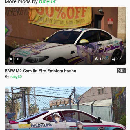
More mods by
ruby69
:
5.0
1.322
27
BMW M2 Camilla Fire Emblem Itasha
(4K)
By
ruby69