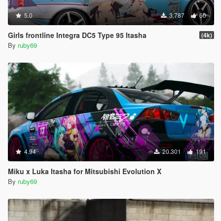
5.0
3.787
60
Girls frontline Integra DC5 Type 95 Itasha
(4k)
By
ruby69
4.94
20.301
191
Miku x Luka Itasha for Mitsubishi Evolution X
By
ruby69