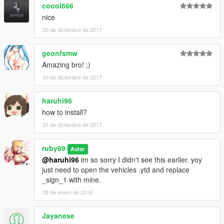
coool666
nice
30 de diciembre de 2017
geonfsmw
Amazing bro! ;)
30 de diciembre de 2017
haruhi96
how to install?
31 de diciembre de 2017
ruby69
Autor
@haruhi96
im so sorry I didn't see this earlier. yoy
just need to open the vehicles .ytd and replace
_sign_1 with mine.
28 de enero de 2018
Jayanese