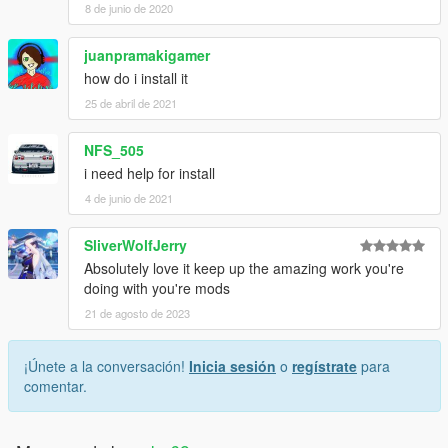
8 de junio de 2020
juanpramakigamer
how do i install it
25 de abril de 2021
NFS_505
i need help for install
4 de junio de 2021
SliverWolfJerry
Absolutely love it keep up the amazing work you're
doing with you're mods
21 de agosto de 2023
¡Únete a la conversación!
Inicia sesión
o
regístrate
para
comentar.