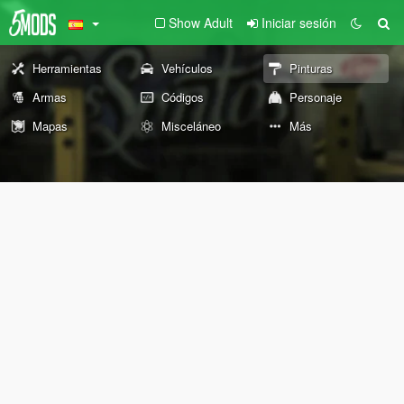
Show Adult
Iniciar sesión
Herramientas
Vehículos
Pinturas
Armas
Códigos
Personaje
Mapas
Misceláneo
Más