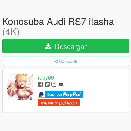
Konosuba Audi RS7 itasha
(4K)
Descargar
Compartir
ruby69
Donar con
Apoyame en