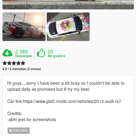
2.383
20
Descargas
Me gusta's
5.0 / 5 estrellas (2 votos)
Hi guys....sorry I have been a bit busy so I couldn't be able to
upload daily as promised.but ill try my best.
Car link:https://www.gta5-mods.com/vehicles/2013-audi-rs7
Credits:
-abhi jeet for screenshots
PINTURA