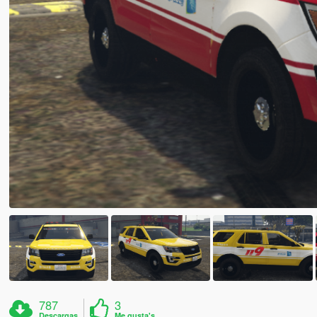
787
3
Descargas
Me gusta's