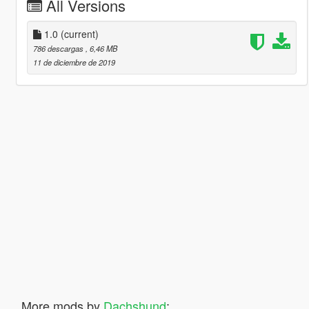
All Versions
1.0
(current)
786 descargas
, 6,46 MB
11 de diciembre de 2019
More mods by
Dachshund
: