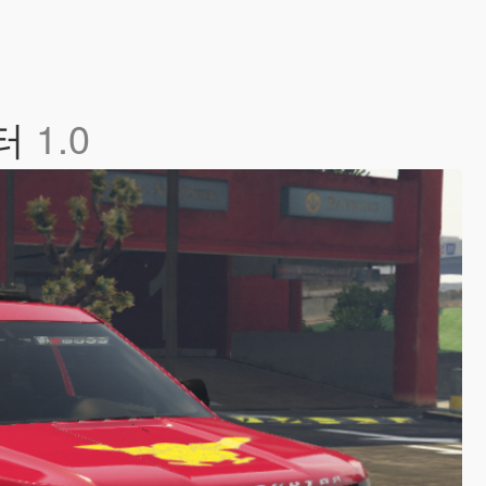
셉터
1.0