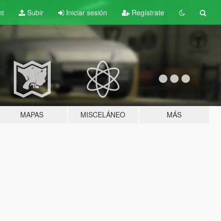
nt
Subir
Iniciar sesión
Regístrate
MAPAS
MISCELÁNEO
MÁS