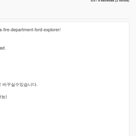
5.0 / 5 estrellas (2 votos)
os-fire-department-ford-explorer/
pad.
로 바꾸실수있습니다.
가능)