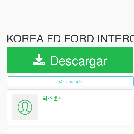
KOREA FD FORD INT
Descargar
Compartir
닥스훈트