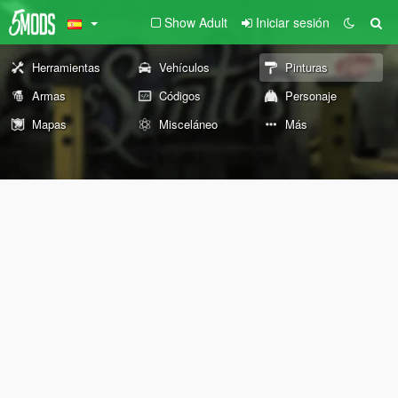
Show Adult
Iniciar sesión
Herramientas
Vehículos
Pinturas
Armas
Códigos
Personaje
Mapas
Misceláneo
Más