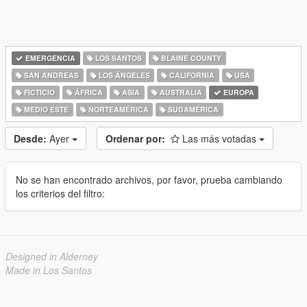
EMERGENCIA
LOS SANTOS
BLAINE COUNTY
SAN ANDREAS
LOS ÁNGELES
CALIFORNIA
USA
FICTICIO
ÁFRICA
ASIA
AUSTRALIA
EUROPA
MEDIO ESTE
NORTEAMÉRICA
SUDAMÉRICA
Desde:
Ayer
Ordenar por:
Las más votadas
No se han encontrado archivos, por favor, prueba cambiando
los criterios del filtro:
Designed in Alderney
Made in Los Santos