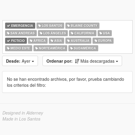
EMERGENCIA
LOS SANTOS
BLAINE COUNTY
SAN ANDREAS
LOS ÁNGELES
CALIFORNIA
USA
FICTICIO
ÁFRICA
ASIA
AUSTRALIA
EUROPA
MEDIO ESTE
NORTEAMÉRICA
SUDAMÉRICA
Desde:
Ayer
Ordenar por:
Más descargadas
No se han encontrado archivos, por favor, prueba cambiando
los criterios del filtro:
Designed in Alderney
Made in Los Santos