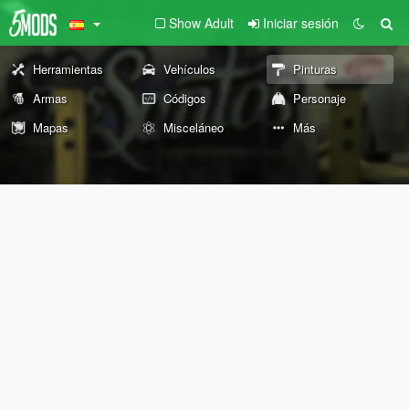
Show Adult
Iniciar sesión
Herramientas
Vehículos
Pinturas
Armas
Códigos
Personaje
Mapas
Misceláneo
Más