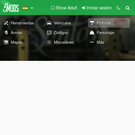
Show Adult
Iniciar sesión
Herramientas
Vehículos
Pinturas
Armas
Códigos
Personaje
Mapas
Misceláneo
Más