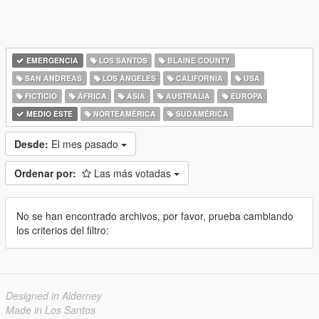
EMERGENCIA
LOS SANTOS
BLAINE COUNTY
SAN ANDREAS
LOS ÁNGELES
CALIFORNIA
USA
FICTICIO
ÁFRICA
ASIA
AUSTRALIA
EUROPA
MEDIO ESTE
NORTEAMÉRICA
SUDAMÉRICA
Desde:
El mes pasado
Ordenar por:
Las más votadas
No se han encontrado archivos, por favor, prueba cambiando
los criterios del filtro:
Designed in Alderney
Made in Los Santos