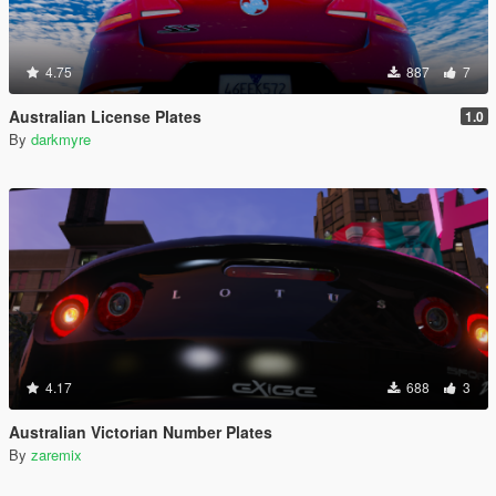
4.75
887
7
Australian License Plates
1.0
By
darkmyre
4.17
688
3
Australian Victorian Number Plates
By
zaremix