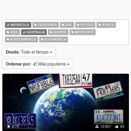
MATRÍCULA
CALIFORNIA
USA
FICTICIO
ÁFRICA
ASIA
AUSTRALIA
EUROPA
MEDIO ESTE
NORTEAMÉRICA
SUDAMÉRICA
Desde:
Todo el tiempo
Ordenar por:
Más populares
4.75
12.801
93