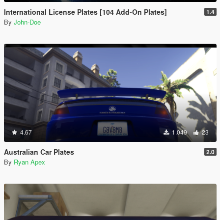
International License Plates [104 Add-On Plates]
1.4
By
John-Doe
4.67
1.049
23
Australian Car Plates
2.0
By
Ryan Apex