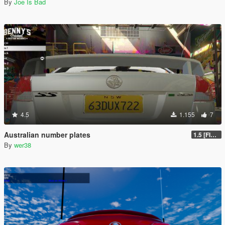
By
Joe Is Bad
4.5
1.155
7
Australian number plates
1.5 [FIXED]
By
wer38