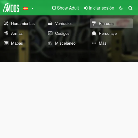
Show Adult
Iniciar sesión
Herramientas
Vehículos
Pinturas
Armas
Códigos
Personaje
Mapas
Misceláneo
Más