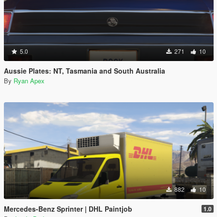
5.0
271
10
Aussie Plates: NT, Tasmania and South Australia
By
Ryan Apex
882
10
Mercedes-Benz Sprinter | DHL Paintjob
1.0