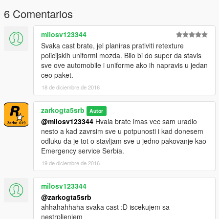
6 Comentarios
milosv123344
Svaka cast brate, jel planiras prativiti retexture
policijskih uniformi mozda. Bilo bi do super da stavis
sve ove automobile i uniforme ako ih napravis u jedan
ceo paket.
18 de diciembre de 2016
zarkogta5srb
Autor
@milosv123344
Hvala brate imas vec sam uradio
nesto a kad zavrsim sve u potpunosti i kad donesem
odluku da je tot o stavljam sve u jedno pakovanje kao
Emergency service Serbia.
19 de diciembre de 2016
milosv123344
@zarkogta5srb
ahhahahhaha svaka cast :D iscekujem sa
nestrpljenjem