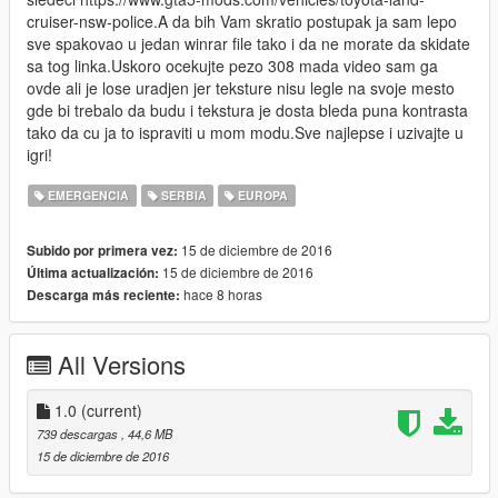
cruiser-nsw-police.A da bih Vam skratio postupak ja sam lepo
sve spakovao u jedan winrar file tako i da ne morate da skidate
sa tog linka.Uskoro ocekujte pezo 308 mada video sam ga
ovde ali je lose uradjen jer teksture nisu legle na svoje mesto
gde bi trebalo da budu i tekstura je dosta bleda puna kontrasta
tako da cu ja to ispraviti u mom modu.Sve najlepse i uzivajte u
igri!
EMERGENCIA
SERBIA
EUROPA
15 de diciembre de 2016
Subido por primera vez:
15 de diciembre de 2016
Última actualización:
hace 8 horas
Descarga más reciente:
All Versions
1.0
(current)
739 descargas
, 44,6 MB
15 de diciembre de 2016