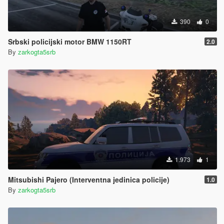
390
0
Srbski policijski motor BMW 1150RT
2.0
By
zarkogta5srb
1.973
1
Mitsubishi Pajero (Interventna jedinica policije)
1.0
By
zarkogta5srb