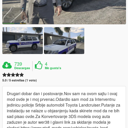
739
4
Descargas
Me gusta's
5.0 / 5 estrellas (1 voto)
Drugari dobar dan i postovanje.Nov sam na ovom sajtu i ovaj
mod ovde je i moj prvenac.Odardio sam mod za Interventnu
jedinicu policije Srbije automobil Toyota Landcruiser.Putanje za
instalaciju se nalaze u objasnjenju kada skinete mod da ne bih
sad pisao ovde.Za Konvertovanje 3DS modela ovog auta
zaduzen je autor wer38 i glavni link za skidanje modela je
sledeci https://www.gta5-mods.com/vehicles/toyota-land-