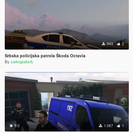
843
2
Srbska policijska patrola Škoda Octavia
By
zarkogta5srb
5.0
1.067
1