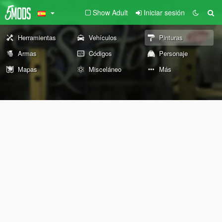
Show Adult
Iniciar sesión
Herramientas
Vehículos
Pinturas
Armas
Códigos
Personaje
Mapas
Misceláneo
Más