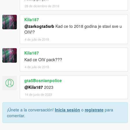
28 de diciembre de 2016
Kila187
@zarkogta5srb
Kad ce to 2018 godina je stavi sve u
OIV!?
4 de julio de 2018
Kila187
Kad ce OIV pack???
4 de julio de 2018
gta5Bosnianpolice
@Kila187
2023
14 de junio de 2023
¡Únete a la conversación!
Inicia sesión
o
regístrate
para
comentar.