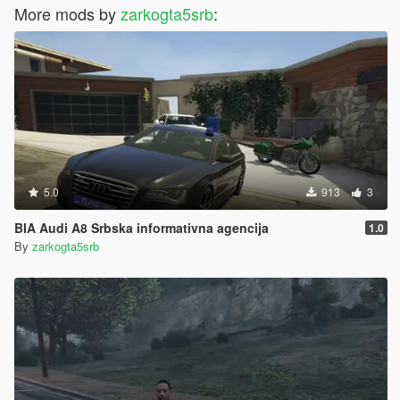
More mods by
zarkogta5srb
:
5.0
913
3
BIA Audi A8 Srbska informativna agencija
1.0
By
zarkogta5srb