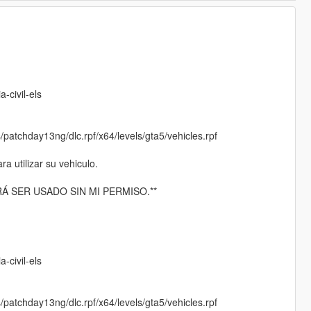
:
-civil-els
/patchday13ng/dlc.rpf/x64/levels/gta5/vehicles.rpf
 utilizar su vehiculo.
Á SER USADO SIN MI PERMISO.**
-civil-els
/patchday13ng/dlc.rpf/x64/levels/gta5/vehicles.rpf