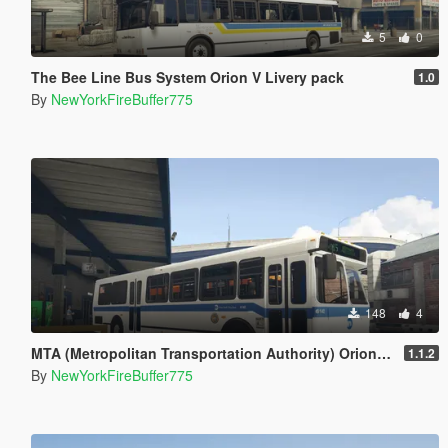
5
0
The Bee Line Bus System Orion V Livery pack
1.0
By
NewYorkFireBuffer775
148
4
MTA (Metropolitan Transportation Authority) Orion V Livery Pack
1.1.2
By
NewYorkFireBuffer775