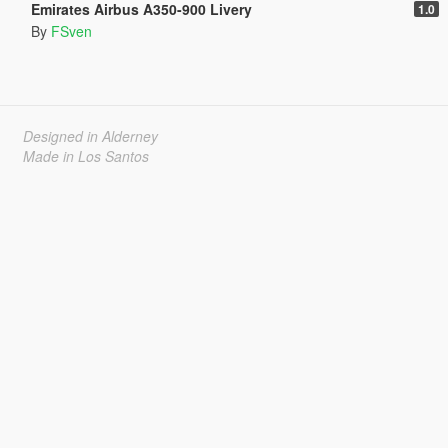
Emirates Airbus A350-900 Livery
1.0
By
FSven
Designed in Alderney
Made in Los Santos