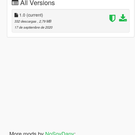
All Versions
1.0
(current)
332 descargas
, 2,79 MB
17 de septiembre de 2020
More mods by
NoSoyDany
: