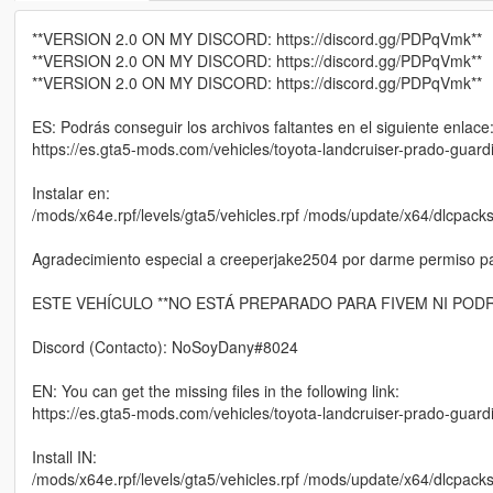
**VERSION 2.0 ON MY DISCORD: https://discord.gg/PDPqVmk**
**VERSION 2.0 ON MY DISCORD: https://discord.gg/PDPqVmk**
**VERSION 2.0 ON MY DISCORD: https://discord.gg/PDPqVmk**
ES: Podrás conseguir los archivos faltantes en el siguiente enlace
https://es.gta5-mods.com/vehicles/toyota-landcruiser-prado-guardia
Instalar en:
/mods/x64e.rpf/levels/gta5/vehicles.rpf /mods/update/x64/dlcpacks
Agradecimiento especial a creeperjake2504 por darme permiso para
ESTE VEHÍCULO **NO ESTÁ PREPARADO PARA FIVEM NI PODR
Discord (Contacto): NoSoyDany#8024
EN: You can get the missing files in the following link:
https://es.gta5-mods.com/vehicles/toyota-landcruiser-prado-guardia
Install IN:
/mods/x64e.rpf/levels/gta5/vehicles.rpf /mods/update/x64/dlcpacks