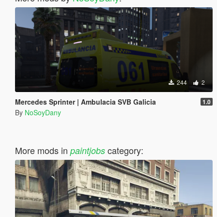
244
2
Mercedes Sprinter | Ambulacia SVB Galicia
1.0
By
NoSoyDany
More mods in
category:
paintjobs