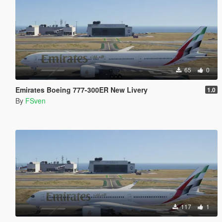
65
0
Emirates Boeing 777-300ER New Livery
1.0
By
FSven
117
1