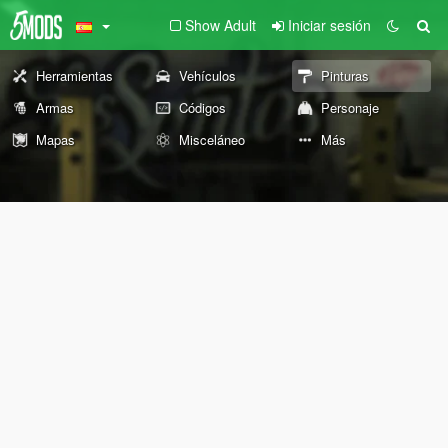
Show Adult
Iniciar sesión
Herramientas
Vehículos
Pinturas
Armas
Códigos
Personaje
Mapas
Misceláneo
Más