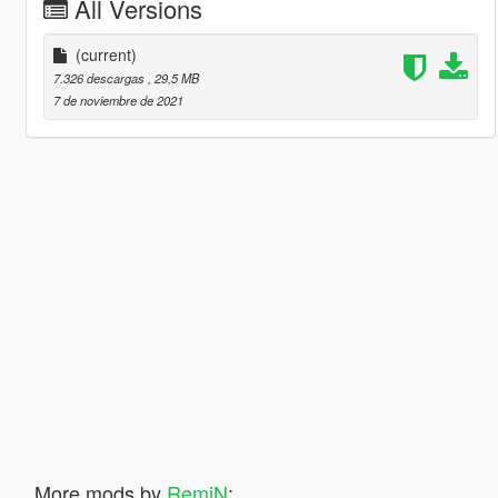
All Versions
(current)
7.326 descargas
, 29,5 MB
7 de noviembre de 2021
More mods by
RemiN
: