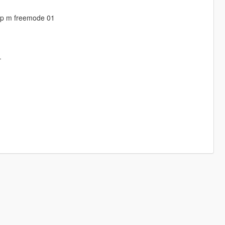
/mp m freemode 01
-