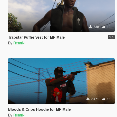
730
10
Trapstar Puffer Vest for MP Male
1.0
By
RemiN
2.471
18
Bloods & Crips Hoodie for MP Male
By
RemiN