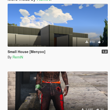
850
7
Small House [Menyoo]
1.0
By
RemiN
3.695
34