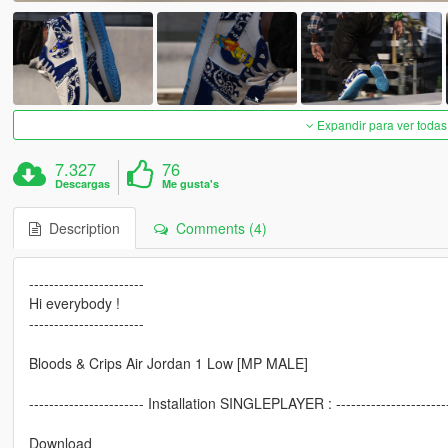
Expandir para ver todas
7.327
76
Descargas
Me gusta's
Description
Comments (4)
-----------------------
Hi everybody !
-----------------------
Bloods & Crips Air Jordan 1 Low [MP MALE]
----------------------- Installation SINGLEPLAYER : ----------------------
Download