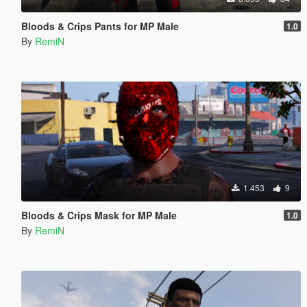
Bloods & Crips Pants for MP Male
1.0
By
RemiN
1.453
9
Bloods & Crips Mask for MP Male
1.0
By
RemiN