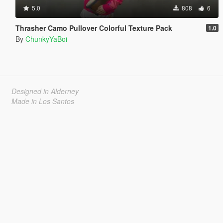
5.0
808
6
Thrasher Camo Pullover Colorful Texture Pack
1.0
By
ChunkyYaBoi
Designed in Alderney
Made in Los Santos