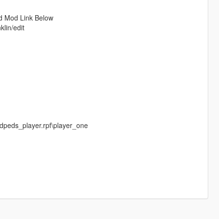
d Mod Link Below
lin/edit
edpeds_player.rpf\player_one