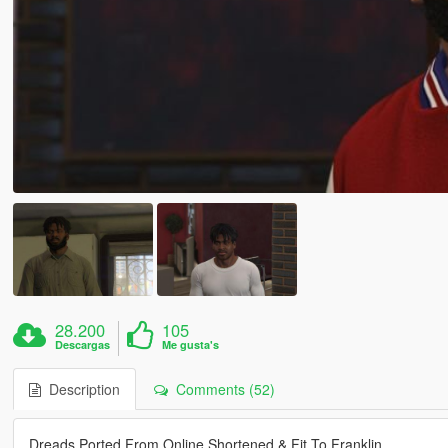
28.200
105
Descargas
Me gusta's
Description
Comments (52)
Dreads Ported From Online Shortened & Fit To Franklin.