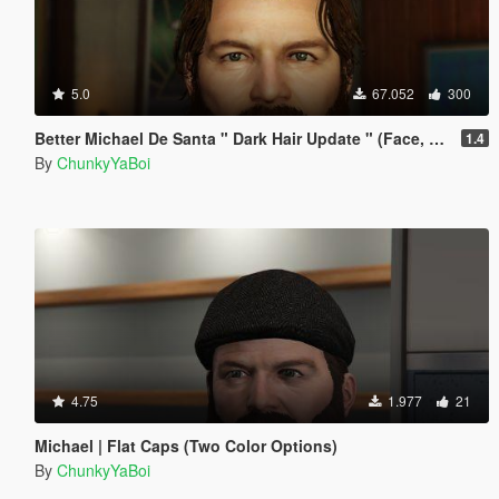
5.0
67.052
300
Better Michael De Santa " Dark Hair Update " (Face, Beard & Hair)
1.4
By
ChunkyYaBoi
4.75
1.977
21
Michael | Flat Caps (Two Color Options)
By
ChunkyYaBoi