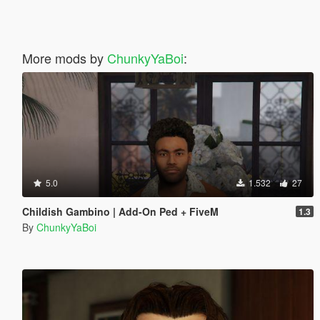
More mods by
ChunkyYaBoi
:
5.0
1.532
27
Childish Gambino | Add-On Ped + FiveM
1.3
By
ChunkyYaBoi