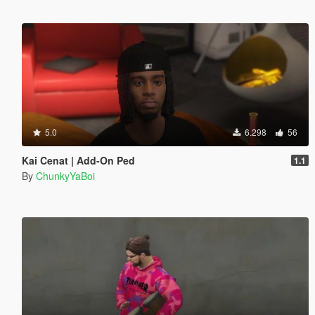
5.0
6.298
56
Kai Cenat | Add-On Ped
1.1
By
ChunkyYaBoi