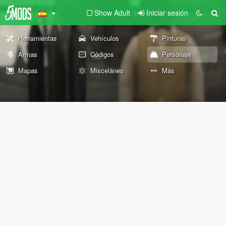
Show Adult
Iniciar sesión
Herramientas
Vehículos
Pinturas
Armas
Códigos
Personaje
Mapas
Misceláneo
Más