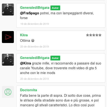
GeneralediBrigata
Autor
@FraSpago
potrei, ma con lampeggianti diversi,
forse
19 de diciembre de 2019
Kitra
Ottima 😁
20 de diciembre de 2019
GeneralediBrigata
Autor
@Kitra
grazie mille, vi raccomando a passare dal suo
canale Youtube, dove troverete molti video di gta 5
anche con le mie mods
20 de diciembre de 2019
Doctorvita
Fatta bene la parte di sopra. Di sotto due cose, prima
le strisce della stradale sono due e più grosse, e poi
mancano gli stivali caratteristici. Lo dico così puoi