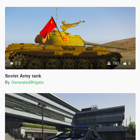
5.0
780
8
Soviet Army tank
By
GeneralediBrigata