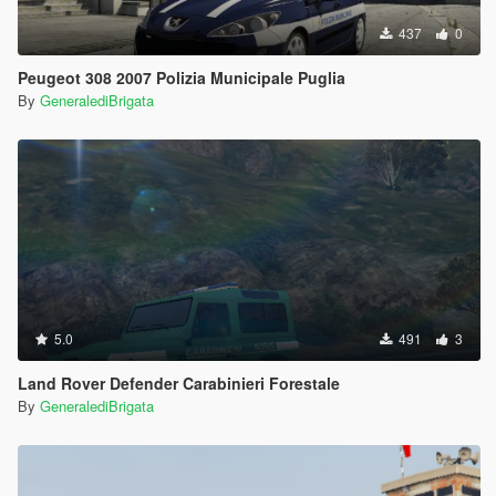
437
0
Peugeot 308 2007 Polizia Municipale Puglia
By
GeneralediBrigata
5.0
491
3
Land Rover Defender Carabinieri Forestale
By
GeneralediBrigata