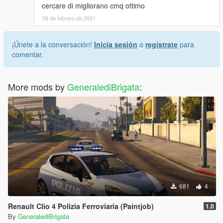
cercare di migliorano cmq ottimo
28 de febrero de 2021
¡Únete a la conversación!
Inicia sesión
o
regístrate
para
comentar.
More mods by
GeneralediBrigata
:
681
4
Renault Clio 4 Polizia Ferroviaria (Paintjob)
1.0
By
GeneralediBrigata