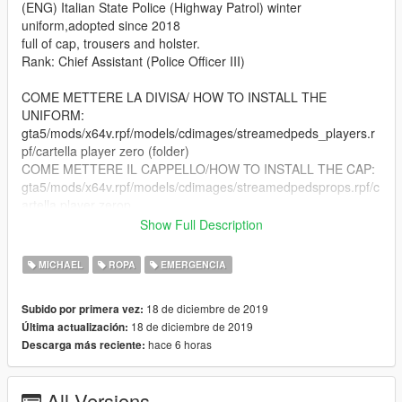
(ENG) Italian State Police (Highway Patrol) winter
uniform,adopted since 2018
full of cap, trousers and holster.
Rank: Chief Assistant (Police Officer III)
COME METTERE LA DIVISA/ HOW TO INSTALL THE
UNIFORM:
gta5/mods/x64v.rpf/models/cdimages/streamedpeds_players.r
pf/cartella player zero (folder)
COME METTERE IL CAPPELLO/HOW TO INSTALL THE CAP:
gta5/mods/x64v.rpf/models/cdimages/streamedpedsprops.rpf/c
artella player zerop
Show Full Description
Un grazie a Kitra, passate dal suo canale youtube.
MICHAEL
ROPA
EMERGENCIA
18 de diciembre de 2019
Subido por primera vez:
18 de diciembre de 2019
Última actualización:
hace 6 horas
Descarga más reciente:
All Versions