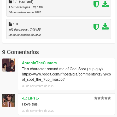
1.1
(current)
1.531 descargas
, 18,1 MB
30 de noviembre de 2022
1.0
102 descargas
, 7,08 MB
29 de noviembre de 2022
9 Comentarios
AntonioTheCustom
This character remind me of Cool Spot (7up guy)
https://www.reddit.com/r/nostalgia/comments/kz9lyi/co
ol_spot_the_7up_mascot/
30 de noviembre de 2022
-EcLiPsE-
I love this.
30 de noviembre de 2022