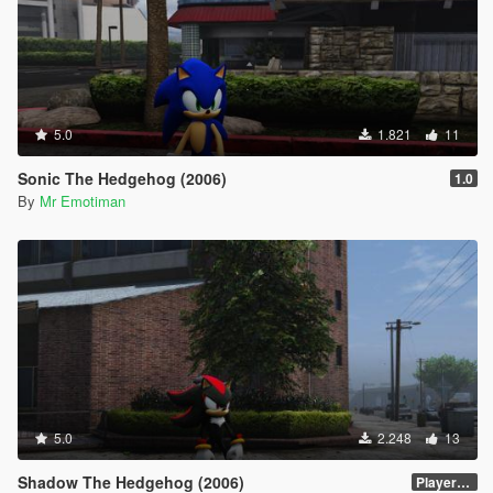
5.0
1.821
11
Sonic The Hedgehog (2006)
1.0
By
Mr Emotiman
5.0
2.248
13
Shadow The Hedgehog (2006)
PlayerVoice files