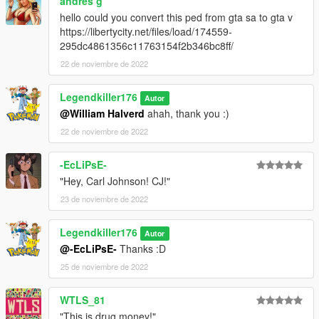
andres g
3D model : by Rockstar North
hello could you convert this ped from gta sa to gta v
upscale by Stahl
https://libertycity.net/files/load/174559-
Converted and rigged for GTA 5 : Me
295dc4861356c11763154f2b346bc8ff/
22 de noviembre de 2022
Legendkiller176
Autor
@William Halverd
ahah, thank you :)
22 de noviembre de 2022
-EcLiPsE-
"Hey, Carl Johnson! CJ!"
23 de noviembre de 2022
Legendkiller176
Autor
@-EcLiPsE-
Thanks :D
25 de noviembre de 2022
WTLS_81
"This is drug money!"