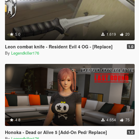
5.0
1.619
20
Leon combat knife - Resident Evil 4 OG - [Replace]
1.0
By
Legendkiller176
4.8
4.654
75
Honoka - Dead or Alive 5 [Add-On Ped/ Replace]
1.0
By
Legendkiller176