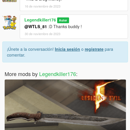
16 de noviembre de 2023
Legendkiller176
Autor
@WTLS_81
:D Thanks buddy !
30 de noviembre de 2023
¡Únete a la conversación!
Inicia sesión
o
regístrate
para
comentar.
More mods by
Legendkiller176
: