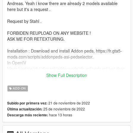
Andreas. Yeah i know there are already 2 models available
here but it's a request .
Request by Stahl .
FORBIDEN REUPLOAD ON ANY WEBSITE !
ASK ME FOR RETEXTURING.
Installation : Download and install Addon peds, https://fr.gta5-
mods.com/scripts/addonpeds-asi-pedselector.
In OpenIV
Mods/Update/x64/dlcpack/addonpeds/dlc.rpf/peds.rpf just drop
my files here.
Show Full Description
Launch addon ped editor.exe, select "Peds", "New ped",
rename it or keep name of my files, choose "Male" and "False"
ADD-ON
streamed.
Click on "add ped" and click on "rebuild" . Done !
21 de noviembre de 2022
Subido por primera vez:
25 de noviembre de 2022
Última actualización:
Features :
hace 13 horas
Descarga más reciente:
- Facial animation
- Fully rigged
- Low poly model