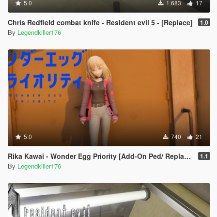
5.0
1.683
17
Chris Redfield combat knife - Resident evil 5 - [Replace]
1.0
By
Legendkiller176
5.0
740
21
Rika Kawai - Wonder Egg Priority [Add-On Ped/ Replace]
1.1
By
Legendkiller176