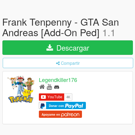
Frank Tenpenny - GTA San
Andreas [Add-On Ped]
1.1
Descargar
Compartir
Legendkiller176
Donar con
Apoyame en