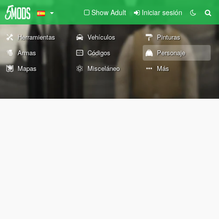
Show Adult
Iniciar sesión
Herramientas
Vehículos
Pinturas
Armas
Códigos
Personaje
Mapas
Misceláneo
Más