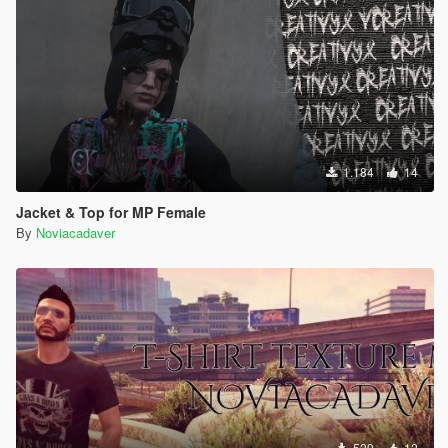
1.184
14
Jacket & Top for MP Female
By
Noviacadaver
529
12