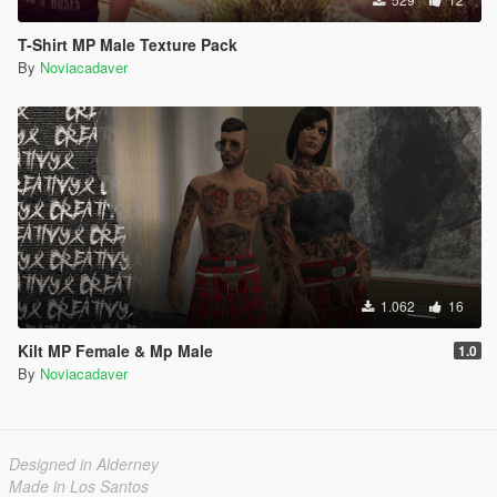
T-Shirt MP Male Texture Pack
By
Noviacadaver
1.062
16
Kilt MP Female & Mp Male
1.0
By
Noviacadaver
Designed in Alderney
Made in Los Santos