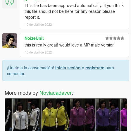
This file has been approved automatically. If you think
this file should not be here for any reason please
report it.
10 de abril de 2022
NoizeUnit
this is really great! would love a MP male version
10 de abril de 2022
¡Únete a la conversación!
Inicia sesión
o
regístrate
para
comentar.
More mods by
Noviacadaver
: