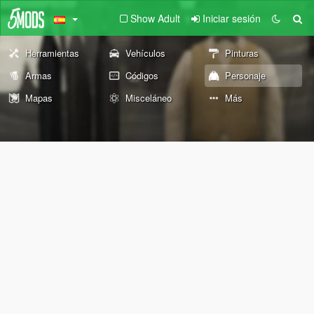
Show Adult
Iniciar sesión
Herramientas
Vehículos
Pinturas
Armas
Códigos
Personaje
Mapas
Misceláneo
Más