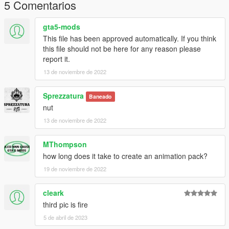
5 Comentarios
gta5-mods
This file has been approved automatically. If you think
this file should not be here for any reason please
report it.
13 de noviembre de 2022
Sprezzatura
Baneado
nut
13 de noviembre de 2022
MThompson
how long does it take to create an animation pack?
19 de noviembre de 2022
cleark
third pic is fire
5 de abril de 2023