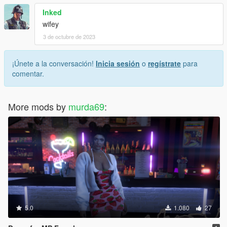
Inked
wifey
3 de octubre de 2023
¡Únete a la conversación!
Inicia sesión
o
regístrate
para
comentar.
More mods by
murda69
:
5.0
1.080
27