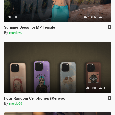
5.0
1.466
36
Summer Dress for MP Female
1
By
murda69
830
10
Four Random Cellphones (Menyoo)
1
By
murda69