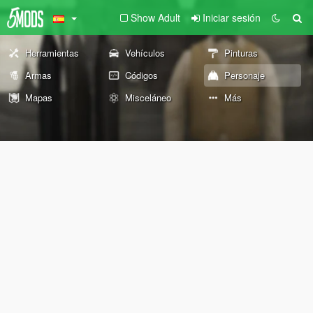
Show Adult
Iniciar sesión
Herramientas
Vehículos
Pinturas
Armas
Códigos
Personaje
Mapas
Misceláneo
Más