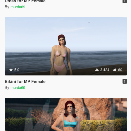
Dress for MP Female
1
By
murda69
5.0
3.424
60
Bikini for MP Female
1
By
murda69