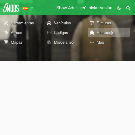
Show Adult
Iniciar sesión
Herramientas
Vehículos
Pinturas
Armas
Códigos
Personaje
Mapas
Misceláneo
Más