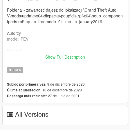
Folder 2 - zawartość dajesz do lokalizacji \Grand Theft Auto
V\mods\update\x64\dlcpacks\peup\dls.rpf\x64\peup_componen
tpeds.rpf\mp_m_freemode_01_mp_m_january2016
Autorzy
model: PEV
Discord:
https://discord.gg/kYnKgf4na2
Show Full Description
https://discord.gg/gvmTqQZvTp
ROPA
---Installation---
9 de diciembre de 2020
Subido por primera vez:
10 de diciembre de 2020
Última actualización:
OPENIV
27 de junio de 2021
Descarga más reciente:
Folder 1 - put the contents to \Grand Theft Auto
V\mods\update\x64\dlcpacks\peup\dls.rpf\x64\peup_componen
All Versions
tpeds.rpf\mp_m_freemode_01_male_freemode_business2
Folder 2 - put the contents to \Grand Theft Auto