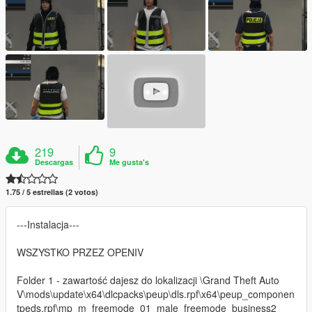
219
9
Descargas
Me gusta's
1.75 / 5 estrellas (2 votos)
---Instalacja---
WSZYSTKO PRZEZ OPENIV
Folder 1 - zawartość dajesz do lokalizacji \Grand Theft Auto
V\mods\update\x64\dlcpacks\peup\dls.rpf\x64\peup_componen
tpeds.rpf\mp_m_freemode_01_male_freemode_business2