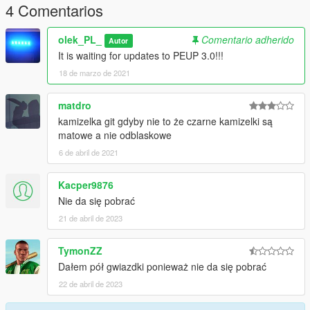
V\mods\update\x64\dlcpacks\peup\dls.rpf\x64\peup_componen
4 Comentarios
tpeds.rpf\mp_m_freemode_01_mp_m_january2016
olek_PL_
Comentario adherido
Autor
authors
It is waiting for updates to PEUP 3.0!!!
model: PEV
18 de marzo de 2021
Discord:
https://discord.gg/kYnKgf4na2
matdro
kamizelka git gdyby nie to że czarne kamizelki są
https://discord.gg/gvmTqQZvTp
matowe a nie odblaskowe
6 de abril de 2021
Kacper9876
Nie da się pobrać
21 de abril de 2023
TymonZZ
Dałem pół gwiazdki ponieważ nie da się pobrać
22 de abril de 2023