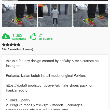
1.393
21
Descargas
Me gusta's
5.0 / 5 estrellas (2 votos)
this is a fantasy design created by arifwhy & mr.s.custom on
Instagram.
Pertama, kalian butuh install model original Polkien:
https://id.gta5-mods.com/player/ultimate-shoes-pack-for-
franklin-add-on
1. Buka OpenIV
2. Pergi ke mods > x64v.rpf > models > cdimages >
streamedpeds_players.rpf > player_one