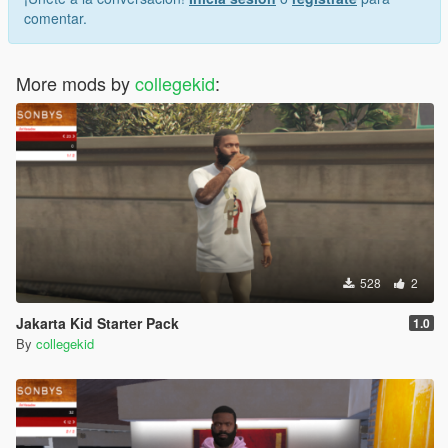
comentar.
More mods by
collegekid
:
528
2
Jakarta Kid Starter Pack
1.0
By
collegekid