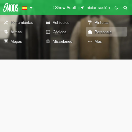
Show Adult
Iniciar sesión
Herramientas
Vehículos
Pinturas
Armas
Códigos
Personaje
Mapas
Misceláneo
Más