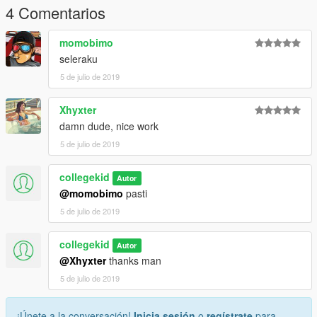
4 Comentarios
momobimo
seleraku
5 de julio de 2019
Xhyxter
damn dude, nice work
5 de julio de 2019
collegekid
Autor
@momobimo
pasti
5 de julio de 2019
collegekid
Autor
@Xhyxter
thanks man
5 de julio de 2019
¡Únete a la conversación!
Inicia sesión
o
regístrate
para