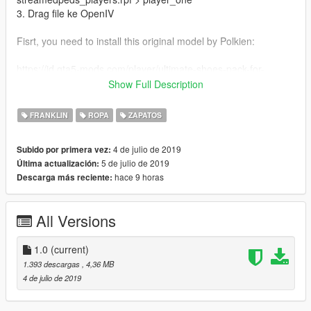
3. Drag file ke OpenIV
Fisrt, you need to install this original model by Polkien:
https://id.gta5-mods.com/player/ultimate-shoes-pack-for-
franklin-add-on
Show Full Description
1. Open OpenIV
FRANKLIN
ROPA
ZAPATOS
2. Go to mods > x64v.rpf > models > cdimages >
streamedpeds_players.rpf > player_one
4 de julio de 2019
Subido por primera vez:
3. Drag to OpenIV
5 de julio de 2019
Última actualización:
hace 9 horas
Descarga más reciente:
*you need to use trainer like menyoo to show up the shoes
All Versions
1.0
(current)
1.393 descargas
, 4,36 MB
4 de julio de 2019