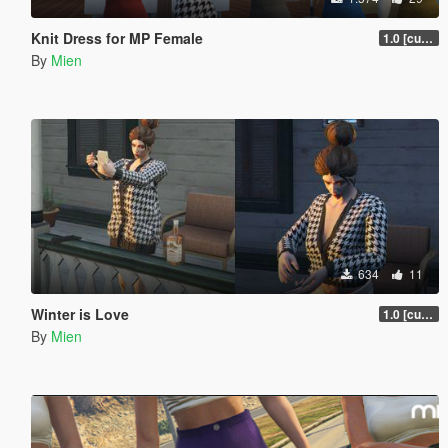
Knit Dress for MP Female
1.0 [current]
By
Mien
634
11
Winter is Love
1.0 [current]
By
Mien