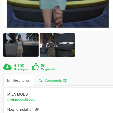
4.100
65
Descargas
Me gusta's
Description
Comments (3)
MIEN MODS
mienmodsdiscord
How to install on SP