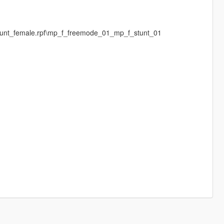
stunt_female.rpf\mp_f_freemode_01_mp_f_stunt_01