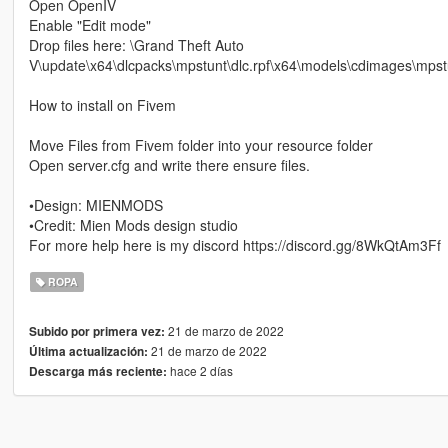
Open OpenIV
Enable "Edit mode"
Drop files here: \Grand Theft Auto
V\update\x64\dlcpacks\mpstunt\dlc.rpf\x64\models\cdimages\mp
How to install on Fivem
Move Files from Fivem folder into your resource folder
Open server.cfg and write there ensure files.
•Design: MIENMODS
•Credit: Mien Mods design studio
For more help here is my discord https://discord.gg/8WkQtAm3Ff
ROPA
21 de marzo de 2022
Subido por primera vez:
21 de marzo de 2022
Última actualización:
hace 2 días
Descarga más reciente: