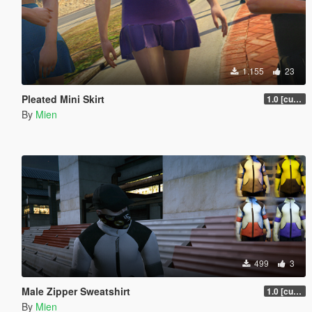
1.155
23
Pleated Mini Skirt
1.0 [current]
By
Mien
499
3
Male Zipper Sweatshirt
1.0 [current]
By
Mien