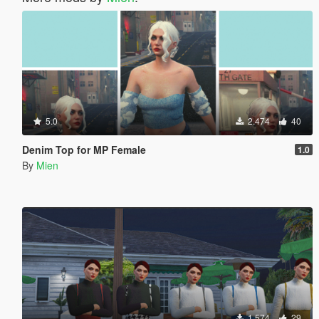
5.0
2.474
40
Denim Top for MP Female
1.0
By
Mien
1.574
29