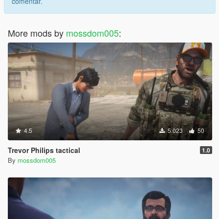
comentar.
More mods by
mossdom005
:
4.5
5.023
50
Trevor Philips tactical
1.0
By
mossdom005