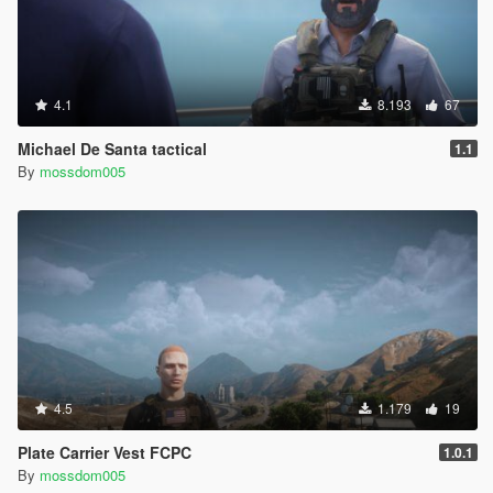
4.1
8.193
67
Michael De Santa tactical
1.1
By
mossdom005
4.5
1.179
19
Plate Carrier Vest FCPC
1.0.1
By
mossdom005