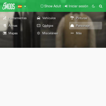
Show Adult
Iniciar sesión
Herramientas
Vehículos
Pinturas
Armas
Códigos
Personaje
Mapas
Misceláneo
Más