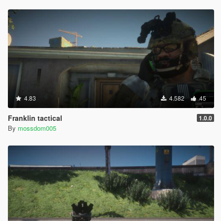
4.83
4.582
45
Franklin tactical
1.0.0
By
mossdom005