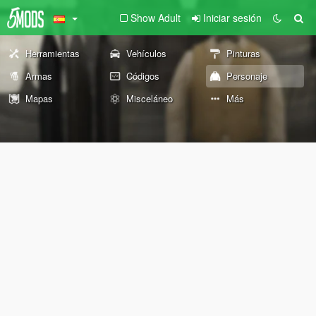
Show Adult
Iniciar sesión
Herramientas
Vehículos
Pinturas
Armas
Códigos
Personaje
Mapas
Misceláneo
Más