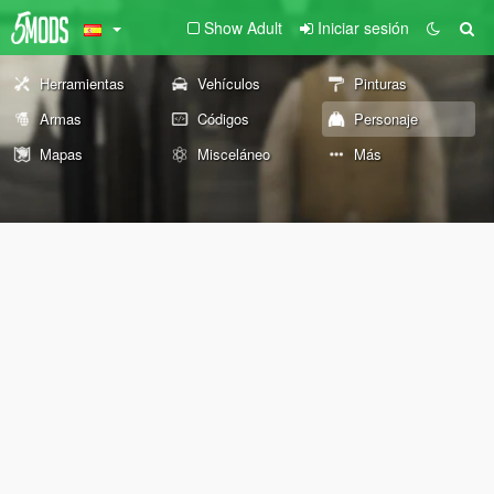
Show Adult
Iniciar sesión
Herramientas
Vehículos
Pinturas
Armas
Códigos
Personaje
Mapas
Misceláneo
Más