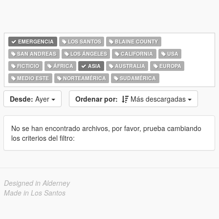
EMERGENCIA
LOS SANTOS
BLAINE COUNTY
SAN ANDREAS
LOS ÁNGELES
CALIFORNIA
USA
FICTICIO
ÁFRICA
ASIA
AUSTRALIA
EUROPA
MEDIO ESTE
NORTEAMÉRICA
SUDAMÉRICA
Desde:
Ayer
Ordenar por:
Más descargadas
No se han encontrado archivos, por favor, prueba cambiando
los criterios del filtro:
Designed in Alderney
Made in Los Santos