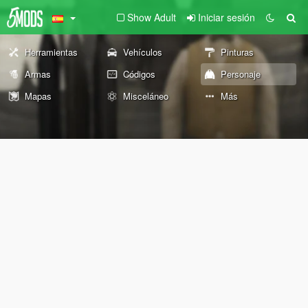
Show Adult
Iniciar sesión
Herramientas
Vehículos
Pinturas
Armas
Códigos
Personaje
Mapas
Misceláneo
Más