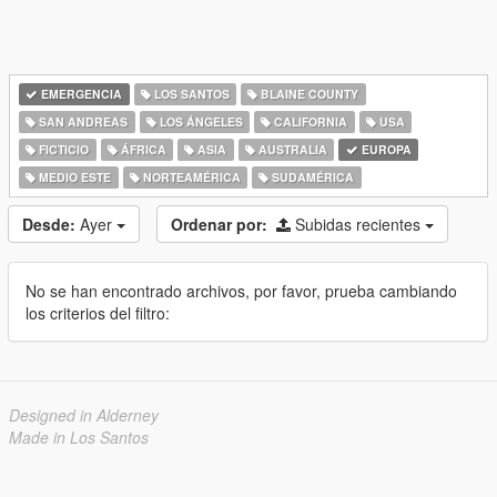
EMERGENCIA
LOS SANTOS
BLAINE COUNTY
SAN ANDREAS
LOS ÁNGELES
CALIFORNIA
USA
FICTICIO
ÁFRICA
ASIA
AUSTRALIA
EUROPA
MEDIO ESTE
NORTEAMÉRICA
SUDAMÉRICA
Desde:
Ayer
Ordenar por:
Subidas recientes
No se han encontrado archivos, por favor, prueba cambiando
los criterios del filtro:
Designed in Alderney
Made in Los Santos