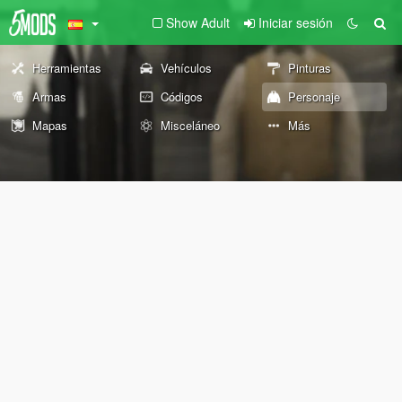
Show Adult
Iniciar sesión
Herramientas
Vehículos
Pinturas
Armas
Códigos
Personaje
Mapas
Misceláneo
Más