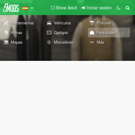
Show Adult
Iniciar sesión
Herramientas
Vehículos
Pinturas
Armas
Códigos
Personaje
Mapas
Misceláneo
Más