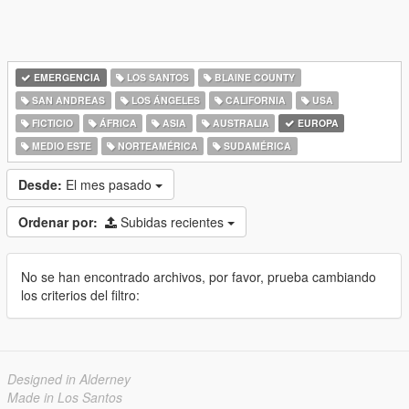
EMERGENCIA
LOS SANTOS
BLAINE COUNTY
SAN ANDREAS
LOS ÁNGELES
CALIFORNIA
USA
FICTICIO
ÁFRICA
ASIA
AUSTRALIA
EUROPA
MEDIO ESTE
NORTEAMÉRICA
SUDAMÉRICA
Desde:
El mes pasado
Ordenar por:
Subidas recientes
No se han encontrado archivos, por favor, prueba cambiando
los criterios del filtro:
Designed in Alderney
Made in Los Santos