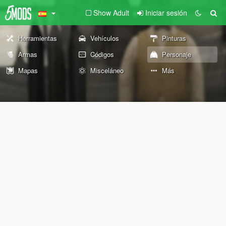
Show Adult
Iniciar sesión
Herramientas
Vehículos
Pinturas
Armas
Códigos
Personaje
Mapas
Misceláneo
Más