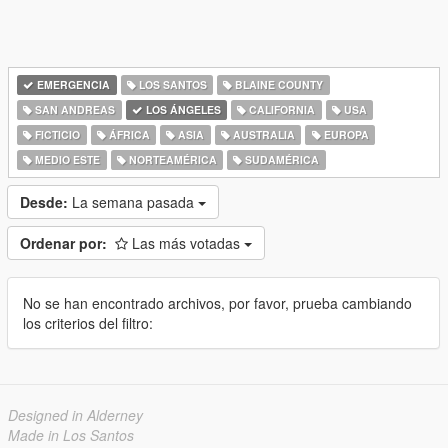
EMERGENCIA
LOS SANTOS
BLAINE COUNTY
SAN ANDREAS
LOS ÁNGELES
CALIFORNIA
USA
FICTICIO
ÁFRICA
ASIA
AUSTRALIA
EUROPA
MEDIO ESTE
NORTEAMÉRICA
SUDAMÉRICA
Desde:
La semana pasada
Ordenar por:
Las más votadas
No se han encontrado archivos, por favor, prueba cambiando
los criterios del filtro:
Designed in Alderney
Made in Los Santos