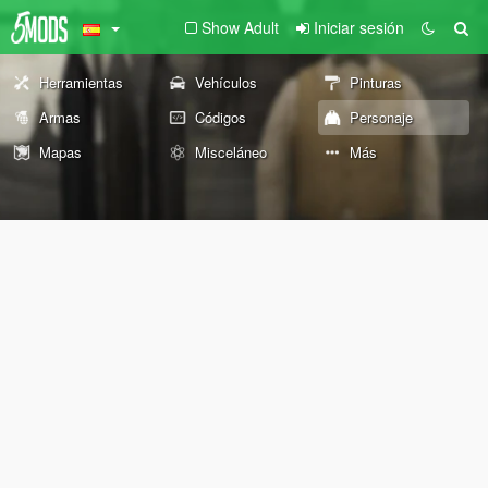
Show Adult
Iniciar sesión
Herramientas
Vehículos
Pinturas
Armas
Códigos
Personaje
Mapas
Misceláneo
Más