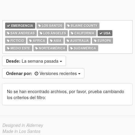
EMERGENCIA
LOS SANTOS
BLAINE COUNTY
SAN ANDREAS
LOS ÁNGELES
CALIFORNIA
USA
FICTICIO
ÁFRICA
ASIA
AUSTRALIA
EUROPA
MEDIO ESTE
NORTEAMÉRICA
SUDAMÉRICA
Desde:
La semana pasada
Ordenar por:
Versiones recientes
No se han encontrado archivos, por favor, prueba cambiando
los criterios del filtro:
Designed in Alderney
Made in Los Santos