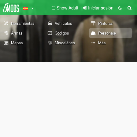
Show Adult
Iniciar sesión
Herramientas
Vehículos
Pinturas
Armas
Códigos
Personaje
Mapas
Misceláneo
Más